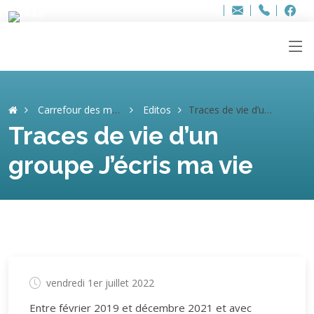
Bur
Adresse
info
..hâthe..
Tel.
Tel.
ag
+32
F
F
e-
mail
:
Carrefour des mémoires
Editos
Traces de vie d’un groupe J’écris ma vie
Traces de vie d’un
groupe J’écris ma vie
vendredi 1er juillet 2022
Entre février 2019 et décembre 2021 et avec