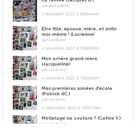
La fessée (Jacques B.)
Pandémie Covid 19
(4)
par jean pierre
Parents (être)
5 décembre 2022 à 20h04min
(19)
Racisme
(10)
Être fille, épouse, mère…et enfin
Religion, valeurs et éthique
moi-même ! (Lucienne)
(33)
par clodomir
Rencontres interculturelles
(13)
4 novembre 2022 à 18h06min
Retraite
(4)
Mon arrière grand-mère
(Jacqueline)
Rêves
(12)
par clodomir
Solidarité
(24)
4 novembre 2022 à 18h04min
Solitude
(8)
Mes premières années d’école
(Patrick dC.)
Technologie (évolution)
(24)
par clodomir
Travail
(102)
6 septembre 2022 à 18h07min
Vacances
(19)
Modelage ou couture ? (Cathie V.)
par clodomir
Vie quotidienne
(44)
6 septembre 2022 à 18h01min