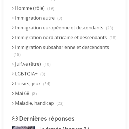
Homme (rôle)
(19)
Immigration autre
(3)
Immigration européenne et descendants
(23)
Immigration nord africaine et descendants
(18)
Immigration subsaharienne et descendants
(18)
Juif.ve (être)
(10)
LGBTQIA+
(8)
Loisirs, jeux
(34)
Mai 68
(8)
Maladie, handicap
(23)
Musulman.e (être)
(7)
Dernières réponses
Nature, animaux
(23)