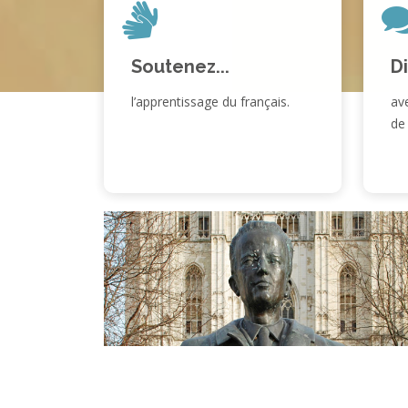
Soutenez...
Di
l’apprentissage du français.
av
de 