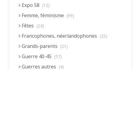
Expo 58
(12)
Femme, féminisme
(99)
Fêtes
(24)
Francophones, néerlandophones
(25)
Grands-parents
(21)
Guerre 40-45
(57)
Guerres autres
(4)
Homme (rôle)
(19)
Immigration autre
(3)
Immigration européenne et descendants
(23)
Immigration nord africaine et descendants
(18)
Immigration subsaharienne et descendants