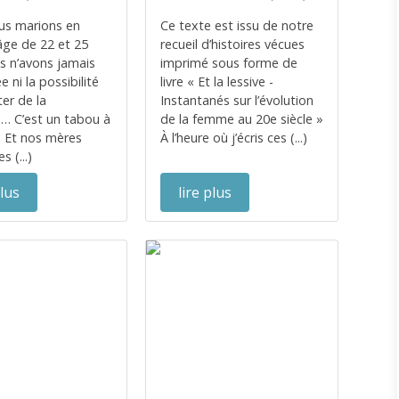
us marions en
Ce texte est issu de notre
’âge de 22 et 25
recueil d’histoires vécues
s n’avons jamais
imprimé sous forme de
ée ni la possibilité
livre « Et la lessive -
ter de la
Instantanés sur l’évolution
é… C’est un tabou à
de la femme au 20e siècle »
. Et nos mères
À l’heure où j’écris ces (...)
s (...)
plus
lire plus