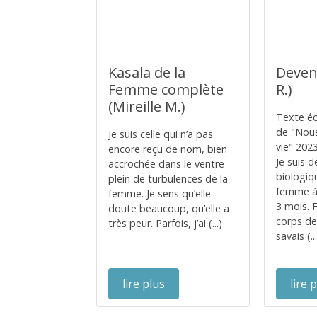
Kasala de la
Deven
Femme complète
R.)
(Mireille M.)
Texte éc
de "Nous
Je suis celle qui n’a pas
vie" 202
encore reçu de nom, bien
Je suis 
accrochée dans le ventre
biologi
plein de turbulences de la
femme à 
femme. Je sens qu’elle
3 mois.
doute beaucoup, qu’elle a
corps de 
très peur. Parfois, j’ai (...)
savais (..
lire plus
lire 