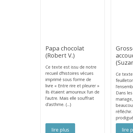
Papa chocolat
Gross
(Robert V.)
accou
(Suza
Ce texte est issu de notre
recueil d’histoires vécues
Ce texte 
imprimé sous forme de
feuillet
livre « Entre rire et pleurer »
l’ensemb
Ils étaient amoureux l’un de
Dans les
l’autre. Mais elle souffrait
mariage,
d’asthme. (...)
beaucou
réfléchir
prodigués
lire plus
lire 