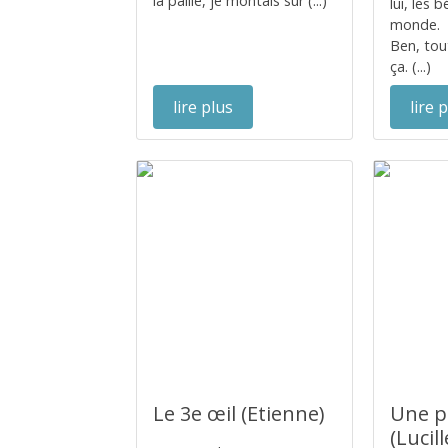
la paille, je montais sur (...)
lui, les 
monde.
Ben, tou
ça. (...)
lire plus
lire 
Le 3e œil (Etienne)
Une pi
(Lucill