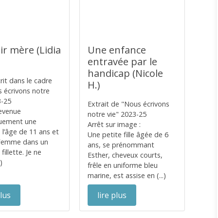
ir mère (Lidia
Une enfance
entravée par le
handicap (Nicole
rit dans le cadre
H.)
 écrivons notre
3-25
Extrait de "Nous écrivons
devenue
notre vie" 2023-25
quement une
Arrêt sur image :
l’âge de 11 ans et
Une petite fille âgée de 6
 Femme dans un
ans, se prénommant
fillette. Je ne
Esther, cheveux courts,
.)
frêle en uniforme bleu
marine, est assise en (...)
plus
lire plus