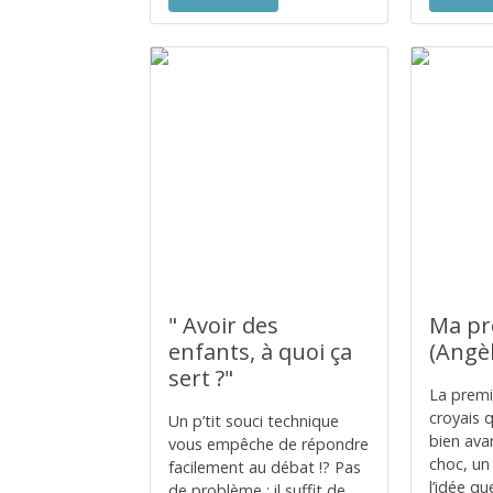
" Avoir des
Ma pre
enfants, à quoi ça
(Angè
sert ?"
La premièr
croyais q
Un p’tit souci technique
bien avan
vous empêche de répondre
choc, un
facilement au débat !? Pas
l’idée qu
de problème : il suffit de