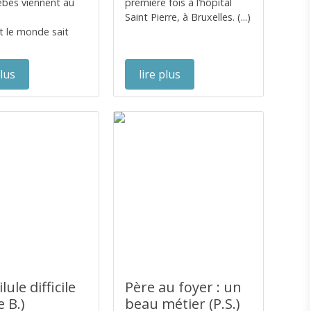
bébés viennent au
première fois à l’hôpital
Saint Pierre, à Bruxelles. (...)
t le monde sait
plus
lire plus
lule difficile
Père au foyer : un
e B.)
beau métier (P.S.)