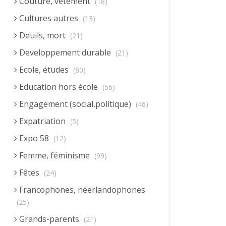
Couture, vêtement
(18)
Cultures autres
(13)
Deuils, mort
(21)
Developpement durable
(21)
Ecole, études
(80)
Education hors école
(56)
Engagement (social,politique)
(46)
Expatriation
(5)
Expo 58
(12)
Femme, féminisme
(99)
Fêtes
(24)
Francophones, néerlandophones
(25)
Grands-parents
(21)