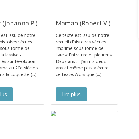
 (Johanna P.)
Maman (Robert V.)
 est issu de notre
Ce texte est issu de notre
’histoires vécues
recueil d’histoires vécues
 sous forme de
imprimé sous forme de
 la lessive -
livre « Entre rire et pleurer »
és sur l’évolution
Deux ans … J’ai mis deux
mme au 20e siècle »
ans et même plus à écrire
ns la coquette (...)
ce texte. Alors que (...)
plus
lire plus