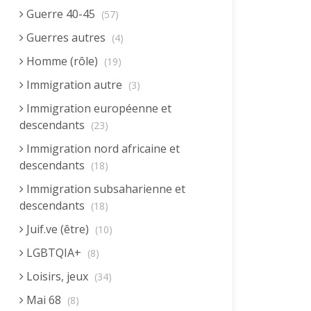
Guerre 40-45
(57)
Guerres autres
(4)
Homme (rôle)
(19)
Immigration autre
(3)
Immigration européenne et
descendants
(23)
Immigration nord africaine et
descendants
(18)
Immigration subsaharienne et
descendants
(18)
Juif.ve (être)
(10)
LGBTQIA+
(8)
Loisirs, jeux
(34)
Mai 68
(8)