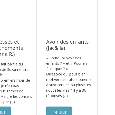
esses et
Avoir des enfants
chements
(Jac&lia)
nne R.)
« Pourquoi avoir des
enfants ? » et « Pour en
fait partie du
faire quoi ? ».
on de Suzanne Lire
Qu’est-ce qui peut bien
le
motiver des futurs parents
 premiers mois de
à susciter une ou plusieurs
 je n’eu pas
nouvelles vies ? Il y a 36
p le temps de
réponses (...)
. Malgré les conseils
 par (...)
plus
lire plus