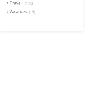
Travail
(102)
Vacances
(19)
Vie quotidienne
(44)
Vieillissement
(20)
Voyages
(38)