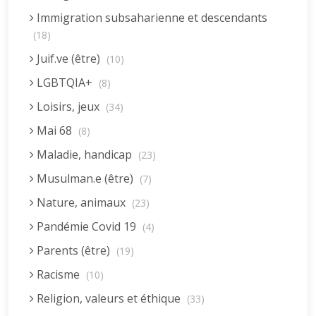
Immigration subsaharienne et descendants
(18)
Juif.ve (être)
(10)
LGBTQIA+
(8)
Loisirs, jeux
(34)
Mai 68
(8)
Maladie, handicap
(23)
Musulman.e (être)
(7)
Nature, animaux
(23)
Pandémie Covid 19
(4)
Parents (être)
(19)
Racisme
(10)
Religion, valeurs et éthique
(33)