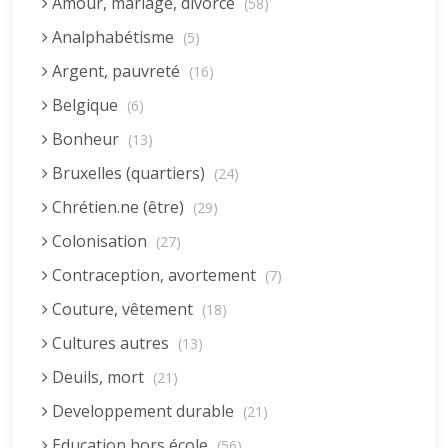
Amour, mariage, divorce
(58)
Analphabétisme
(5)
Argent, pauvreté
(16)
Belgique
(6)
Bonheur
(13)
Bruxelles (quartiers)
(24)
Chrétien.ne (être)
(29)
Colonisation
(27)
Contraception, avortement
(7)
Couture, vêtement
(18)
Cultures autres
(13)
Deuils, mort
(21)
Developpement durable
(21)
Education hors école
(56)