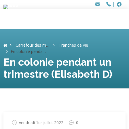
Bur
Adresse
info
..hâthe..
Tel.
Tel.
ag
+32
F
F
e-
mail
:
Carrefour des mémoires
Tranches de vie
En colonie pendant un trimestre (Elisabeth D)
En colonie pendant un
trimestre (Elisabeth D)
vendredi 1er juillet 2022
0