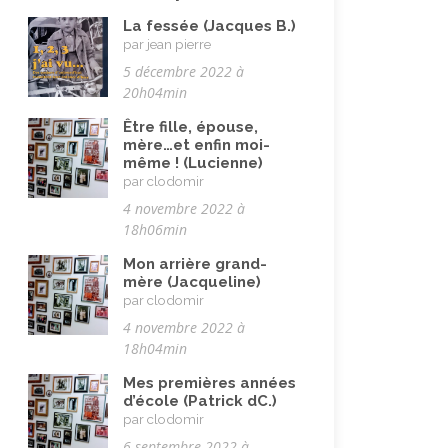
Immigration autre
(3)
La fessée (Jacques B.)
Immigration européenne et
par jean pierre
descendants
(23)
5 décembre 2022 à
20h04min
Immigration nord africaine et
descendants
(18)
Être fille, épouse,
mère…et enfin moi-
Immigration subsaharienne et
même ! (Lucienne)
descendants
(18)
par clodomir
4 novembre 2022 à
Juif.ve (être)
(10)
18h06min
LGBTQIA+
(8)
Mon arrière grand-
Loisirs, jeux
(34)
mère (Jacqueline)
par clodomir
Mai 68
(8)
4 novembre 2022 à
Maladie, handicap
(23)
18h04min
Musulman.e (être)
(7)
Mes premières années
d’école (Patrick dC.)
Nature, animaux
(23)
par clodomir
6 septembre 2022 à