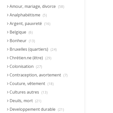
Amour, mariage, divorce
(58)
Analphabétisme
(5)
Argent, pauvreté
(16)
Belgique
(6)
Bonheur
(13)
Bruxelles (quartiers)
(24)
Chrétien.ne (être)
(29)
Colonisation
(27)
Contraception, avortement
(7)
Couture, vêtement
(18)
Cultures autres
(13)
Deuils, mort
(21)
Developpement durable
(21)