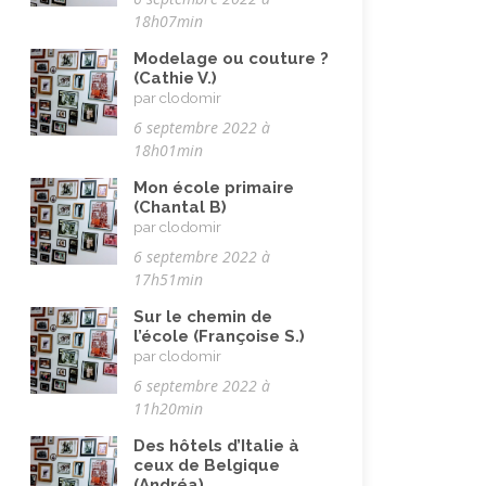
Pandémie Covid 19
(4)
18h07min
Parents (être)
(19)
Modelage ou couture ?
Racisme
(10)
(Cathie V.)
par clodomir
Religion, valeurs et éthique
(33)
6 septembre 2022 à
Rencontres interculturelles
(13)
18h01min
Retraite
(4)
Mon école primaire
(Chantal B)
Rêves
(12)
par clodomir
6 septembre 2022 à
Solidarité
(24)
17h51min
Solitude
(8)
Sur le chemin de
Technologie (évolution)
(24)
l’école (Françoise S.)
par clodomir
Travail
(102)
6 septembre 2022 à
Vacances
(19)
11h20min
Vie quotidienne
(44)
Des hôtels d’Italie à
ceux de Belgique
Vieillissement
(20)
(Andréa)