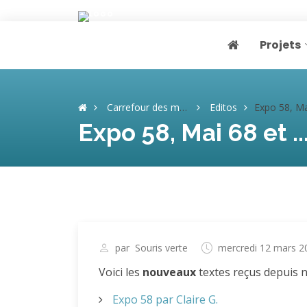
Projets
Page home
Carrefour des mémoires
Editos
Expo 58, Mai 68 et ... grève de 
Expo 58, Mai 68 et ...
par
Souris verte
mercredi 12 mars 2
Voici les
nouveaux
textes reçus depuis no
Expo 58 par Claire G.