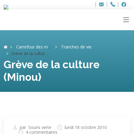
Bur
Adresse
info
..hâthe..
Tel.
Tel.
ag
+32
F
F
e-
mail
:
Carrefour des mémoires
Tranches de vie
Grève de la culture (Minou)
Grève de la culture
(Minou)
par
Souris verte
lundi 18 octobre 2010
4 commentaires