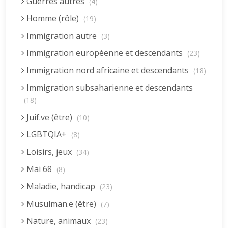
Guerres autres
(4)
Homme (rôle)
(19)
Immigration autre
(3)
Immigration européenne et descendants
(23)
Immigration nord africaine et descendants
(18)
Immigration subsaharienne et descendants
(18)
Juif.ve (être)
(10)
LGBTQIA+
(8)
Loisirs, jeux
(34)
Mai 68
(8)
Maladie, handicap
(23)
Musulman.e (être)
(7)
Nature, animaux
(23)