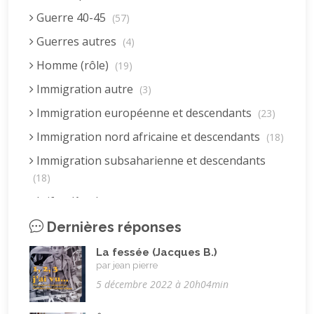
Guerre 40-45
(57)
Guerres autres
(4)
Homme (rôle)
(19)
Immigration autre
(3)
Immigration européenne et descendants
(23)
Immigration nord africaine et descendants
(18)
Immigration subsaharienne et descendants
(18)
Juif.ve (être)
(10)
LGBTQIA+
Dernières réponses
(8)
Loisirs, jeux
(34)
La fessée (Jacques B.)
par jean pierre
Mai 68
(8)
5 décembre 2022 à 20h04min
Maladie, handicap
(23)