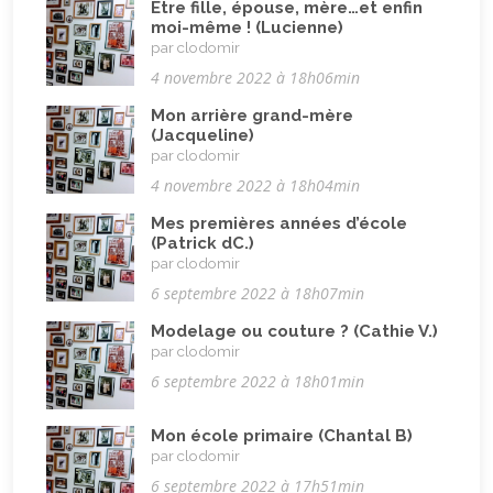
Être fille, épouse, mère…et enfin
Musulman.e (être)
(7)
moi-même ! (Lucienne)
Nature, animaux
(23)
par clodomir
4 novembre 2022 à 18h06min
Pandémie Covid 19
(4)
Mon arrière grand-mère
Parents (être)
(19)
(Jacqueline)
par clodomir
Racisme
(10)
4 novembre 2022 à 18h04min
Religion, valeurs et éthique
(33)
Mes premières années d’école
Rencontres interculturelles
(13)
(Patrick dC.)
par clodomir
Retraite
(4)
6 septembre 2022 à 18h07min
Rêves
(12)
Modelage ou couture ? (Cathie V.)
Solidarité
(24)
par clodomir
6 septembre 2022 à 18h01min
Solitude
(8)
Technologie (évolution)
(24)
Mon école primaire (Chantal B)
par clodomir
Travail
(102)
6 septembre 2022 à 17h51min