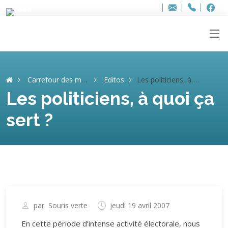
Bur
Adresse
info
..hâthe..
Tel.
Tel.
ag
+32
F
F
e-
mail
:
Carrefour des mémoires
Editos
Les politiciens, à quoi ça sert ?
Les politiciens, à quoi ça
sert ?
par
Souris verte
jeudi 19 avril 2007
En cette période d’intense activité électorale, nous