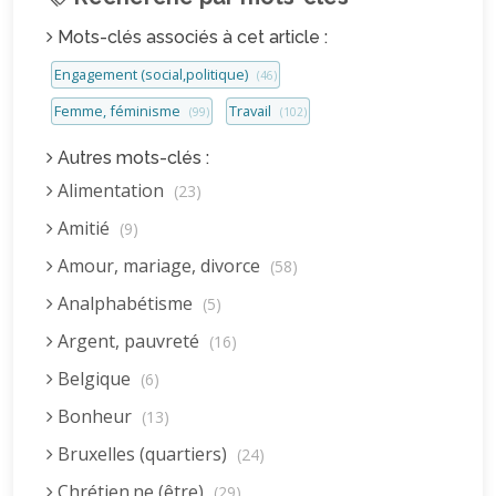
Mots-clés associés à cet article :
Engagement (social,politique)
(46)
Femme, féminisme
Travail
(99)
(102)
Autres mots-clés :
Alimentation
(23)
Amitié
(9)
Amour, mariage, divorce
(58)
Analphabétisme
(5)
Argent, pauvreté
(16)
Belgique
(6)
Bonheur
(13)
Bruxelles (quartiers)
(24)
Chrétien.ne (être)
(29)