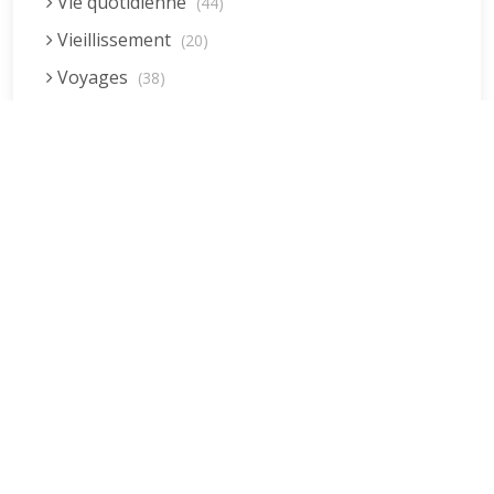
Vie quotidienne
(44)
Vieillissement
(20)
Voyages
(38)
Dernières réponses
La fessée (Jacques B.)
par jean pierre
5 décembre 2022 à 20h04min
Être fille, épouse, mère…et enfin
moi-même ! (Lucienne)
par clodomir
4 novembre 2022 à 18h06min
Mon arrière grand-mère
(Jacqueline)
par clodomir
4 novembre 2022 à 18h04min