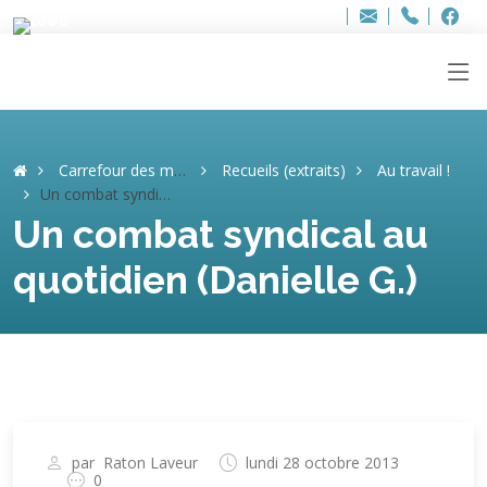
Bur
Adresse
info
..hâthe..
Tel.
Tel.
ag
+32
F
F
e-
mail
:
Carrefour des mémoires
Recueils (extraits)
Au travail !
Un combat syndical au quotidien (Danielle G.)
Un combat syndical au
quotidien (Danielle G.)
par
Raton Laveur
lundi 28 octobre 2013
0