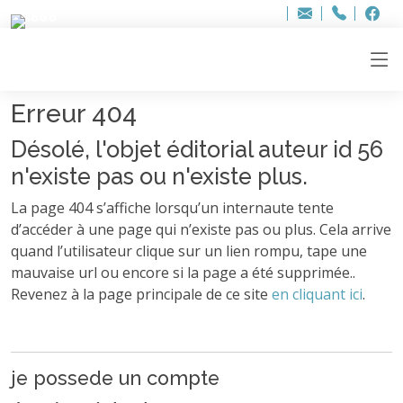
Bur
Adresse
info
..hâthe..
Tel.
Tel.
ag
+32
F
F
e-
mail
:
Erreur 404
Désolé, l'objet éditorial auteur id 56
n'existe pas ou n'existe plus.
La page 404 s’affiche lorsqu’un internaute tente
d’accéder à une page qui n’existe pas ou plus. Cela arrive
quand l’utilisateur clique sur un lien rompu, tape une
mauvaise url ou encore si la page a été supprimée..
Revenez à la page principale de ce site
en cliquant ici
.
je possede un compte