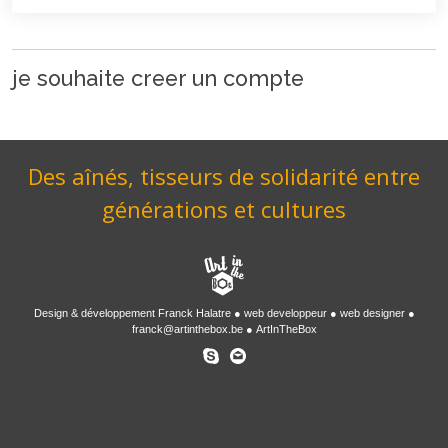
je souhaite creer un compte
Des aînés, tisseurs de solidarité entre
générations et cultures
Design & développement
Franck Halatre
web developpeur
web designer
franck@artinthebox.be
ArtInTheBox