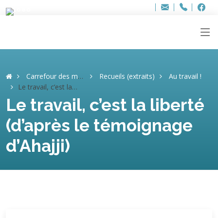
Bur
Adresse
info
..hâthe..
Tel.
Tel.
ag
+32
F
F
e-
mail
:
Carrefour des mémoires
Recueils (extraits)
Au travail !
Le travail, c’est la liberté (d’après le témoignage d’Ahajji)
Le travail, c’est la liberté
(d’après le témoignage
d’Ahajji)