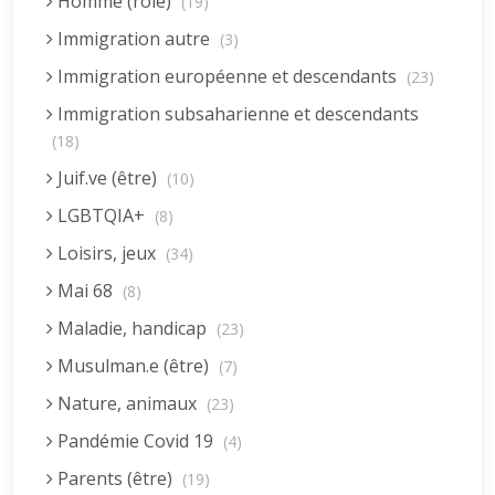
Homme (rôle)
(19)
Immigration autre
(3)
Immigration européenne et descendants
(23)
Immigration subsaharienne et descendants
(18)
Juif.ve (être)
(10)
LGBTQIA+
(8)
Loisirs, jeux
(34)
Mai 68
(8)
Maladie, handicap
(23)
Musulman.e (être)
(7)
Nature, animaux
(23)
Pandémie Covid 19
(4)
Parents (être)
(19)