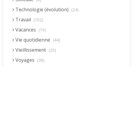
Technologie (évolution)
(24)
Travail
(102)
Vacances
(19)
Vie quotidienne
(44)
Vieillissement
(20)
Voyages
(38)
Dernières réponses
La fessée (Jacques B.)
par jean pierre
5 décembre 2022 à 20h04min
Être fille, épouse, mère…et enfin
moi-même ! (Lucienne)
par clodomir