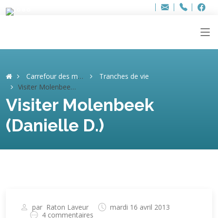
Bur
Adresse
info
..hâthe..
Tel.
Tel.
ag
+32
F
F
e-
mail
:
Carrefour des mémoires
Tranches de vie
Visiter Molenbeek (Danielle D.)
Visiter Molenbeek
(Danielle D.)
par
Raton Laveur
mardi 16 avril 2013
4 commentaires