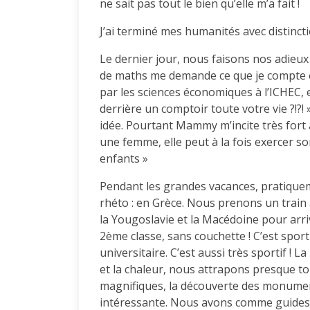
ne sait pas tout le bien qu’elle m’a fait !
J’ai terminé mes humanités avec distinctio
Le dernier jour, nous faisons nos adieu
de maths me demande ce que je compte ét
par les sciences économiques à l’ICHEC, e
derrière un comptoir toute votre vie ?!?!
idée. Pourtant Mammy m’incite très fort à
une femme, elle peut à la fois exercer so
enfants »
Pendant les grandes vacances, pratiquem
rhéto : en Grèce. Nous prenons un train à
la Yougoslavie et la Macédoine pour arriv
2ème classe, sans couchette ! C’est sport
universitaire. C’est aussi très sportif ! 
et la chaleur, nous attrapons presque to
magnifiques, la découverte des monuments
intéressante. Nous avons comme guide