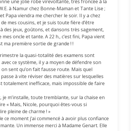
 une jolie robe virevoltante, très froncée à la
le W.E. à Namur chez Bonne-Maman et Tante Lise ;
d et Papa viendra me chercher le soir. Il y a chez
e mes cousins, et je suis toute fière d’être
 à des jeux, goûtons, et dansons très sagement,
 mes oncle et tante. A 22 h., c’est fini, Papa vient
t ma première sortie de grande ! !
trimestre la quasi-totalité des examens sont
: avec ce système, il y a moyen de défendre son
 on sent qu’on fait fausse route. Mais quel
 passe à vite réviser des matières sur lesquelles
t totalement inefficace, mais impossible de faire
je m’installe, toute tremblante, sur la chaise en
urire « Mais, Nicole, pourquoi êtes-vous si
ire pleine de charme ! »
de ce moment j’ai commencé à avoir plus confiance
armante. Un immense merci à Madame Genart. Elle