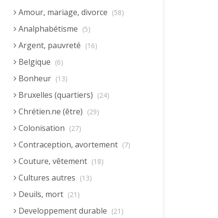
Amour, mariage, divorce
(58)
Analphabétisme
(5)
Argent, pauvreté
(16)
Belgique
(6)
Bonheur
(13)
Bruxelles (quartiers)
(24)
Chrétien.ne (être)
(29)
Colonisation
(27)
Contraception, avortement
(7)
Couture, vêtement
(18)
Cultures autres
(13)
Deuils, mort
(21)
Developpement durable
(21)