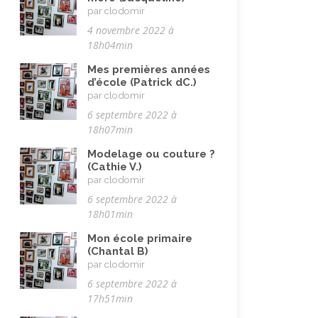
par clodomir
Voyages
(38)
4 novembre 2022 à
18h04min
Mes premières années
d’école (Patrick dC.)
par clodomir
6 septembre 2022 à
18h07min
Modelage ou couture ?
(Cathie V.)
par clodomir
6 septembre 2022 à
18h01min
Mon école primaire
(Chantal B)
par clodomir
6 septembre 2022 à
17h51min