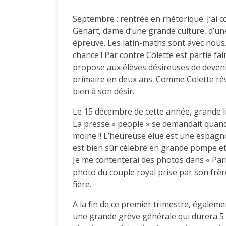
Septembre : rentrée en rhétorique. J’ai c
Genart, dame d’une grande culture, d’un
épreuve. Les latin-maths sont avec nous.
chance ! Par contre Colette est partie fa
propose aux élèves désireuses de devenir 
primaire en deux ans. Comme Colette rêvai
bien à son désir.
Le 15 décembre de cette année, grande li
La presse « people » se demandait quand cel
moine !! L’heureuse élue est une espagn
est bien sûr célébré en grande pompe et
Je me contenterai des photos dans « Par
photo du couple royal prise par son frèr
fière.
A la fin de ce premier trimestre, égalem
une grande grève générale qui durera 5