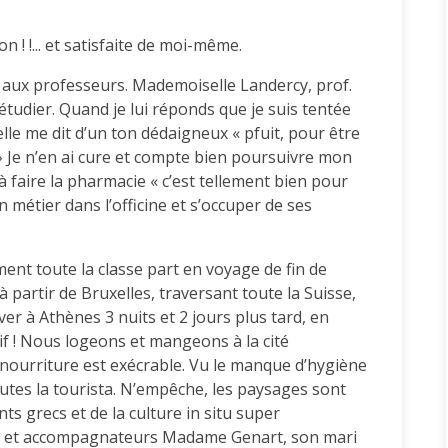
n ! !... et satisfaite de moi-même.
x aux professeurs. Mademoiselle Landercy, prof.
udier. Quand je lui réponds que je suis tentée
lle me dit d’un ton dédaigneux « pfuit, pour être
 » Je n’en ai cure et compte bien poursuivre mon
 faire la pharmacie « c’est tellement bien pour
n métier dans l’officine et s’occuper de ses
ent toute la classe part en voyage de fin de
 partir de Bruxelles, traversant toute la Suisse,
er à Athènes 3 nuits et 2 jours plus tard, en
if ! Nous logeons et mangeons à la cité
La nourriture est exécrable. Vu le manque d’hygiène
utes la tourista. N’empêche, les paysages sont
 grecs et de la culture in situ super
s et accompagnateurs Madame Genart, son mari