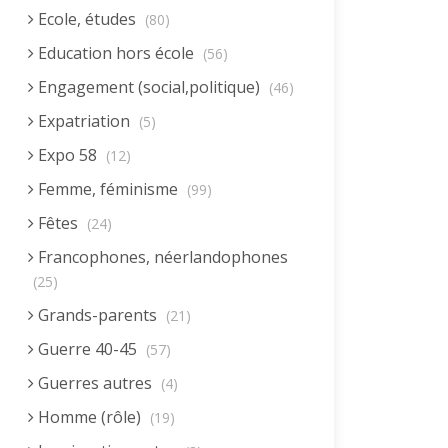
Ecole, études
(80)
Education hors école
(56)
Engagement (social,politique)
(46)
Expatriation
(5)
Expo 58
(12)
Femme, féminisme
(99)
Fêtes
(24)
Francophones, néerlandophones
(25)
Grands-parents
(21)
Guerre 40-45
(57)
Guerres autres
(4)
Homme (rôle)
(19)