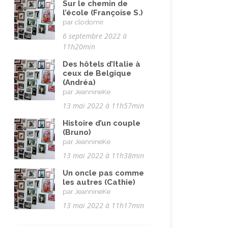
Sur le chemin de
l’école (Françoise S.)
par clodomir
6 septembre 2022 à
11h20min
Des hôtels d’Italie à
ceux de Belgique
(Andréa)
par JeannineKe
13 mai 2022 à 11h57min
Histoire d’un couple
(Bruno)
par JeannineKe
13 mai 2022 à 11h38min
Un oncle pas comme
les autres (Cathie)
par JeannineKe
13 mai 2022 à 11h17min