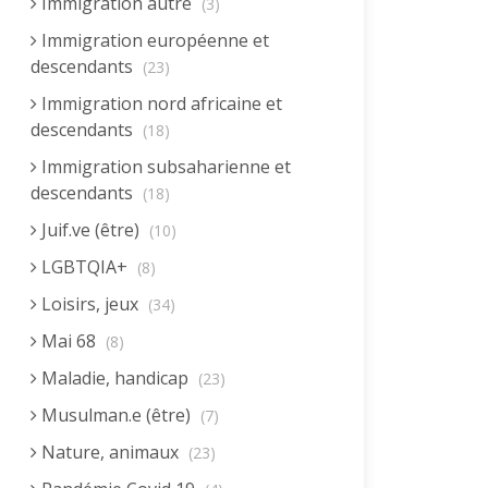
Immigration autre
(3)
Immigration européenne et
descendants
(23)
Immigration nord africaine et
descendants
(18)
Immigration subsaharienne et
descendants
(18)
Juif.ve (être)
(10)
LGBTQIA+
(8)
Loisirs, jeux
(34)
Mai 68
(8)
Maladie, handicap
(23)
Musulman.e (être)
(7)
Nature, animaux
(23)