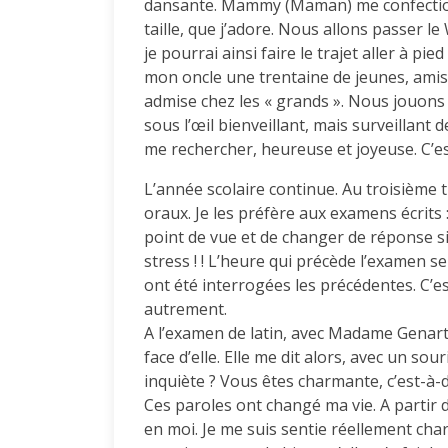
dansante. Mammy (Maman) me confectionne
taille, que j’adore. Nous allons passer 
je pourrai ainsi faire le trajet aller à pie
mon oncle une trentaine de jeunes, amis d
admise chez les « grands ». Nous jouons
sous l’œil bienveillant, mais surveillant de
me rechercher, heureuse et joyeuse. C’es
L’année scolaire continue. Au troisième 
oraux. Je les préfère aux examens écrits 
point de vue et de changer de réponse si
stress ! ! L’heure qui précède l’examen se
ont été interrogées les précédentes. C’es
autrement.
A l’examen de latin, avec Madame Genart, 
face d’elle. Elle me dit alors, avec un so
inquiète ? Vous êtes charmante, c’est-à-d
Ces paroles ont changé ma vie. A partir 
en moi. Je me suis sentie réellement ch