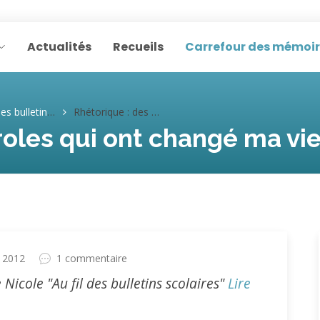
Actualités
Recueils
Carrefour des mémoi
tins scolaires (Nicole H.)
Rhétorique : des paroles qui ont changé ma vie (Nicole H.)
oles qui ont changé ma vie
 2012
1 commentaire
e Nicole "Au fil des bulletins scolaires"
Lire