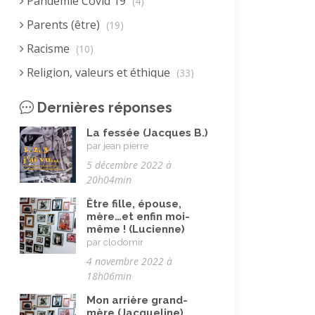
Pandémie Covid 19
(4)
Parents (être)
(19)
Racisme
(10)
Religion, valeurs et éthique
(33)
Rencontres interculturelles
(13)
Dernières réponses
Retraite
(4)
La fessée (Jacques B.)
Rêves
(12)
par jean pierre
5 décembre 2022 à
Solidarité
(24)
20h04min
Solitude
(8)
Être fille, épouse,
Technologie (évolution)
(24)
mère…et enfin moi-
même ! (Lucienne)
Travail
(102)
par clodomir
4 novembre 2022 à
Vacances
(19)
18h06min
Vie quotidienne
(44)
Mon arrière grand-
Vieillissement
(20)
mère (Jacqueline)