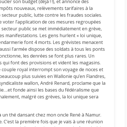
cler son budget (déjà ! !), et annonce des
impôts nouveaux, relèvements tarifaires à la
 secteur public, lutte contre les fraudes sociales.
 voter l’application de ces mesures regroupées
 Le secteur public se met immédiatement en grève,
 des manifestations. Les gens hurlent « loi unique,
 gendarmerie font 4 morts. Les grévistes menacent
, aussi l’armée dispose des soldats à tous les ponts
nctionne, les denrées se font plus rares. Un
s qui font des provisions et vident les magasins.
e couple royal interrompt son voyage de noces et
beaucoup plus suivies en Wallonie qu’en Flandres,
 syndicaliste wallon, André Renard, proclame que la
e….et fonde ainsi les bases du fédéralisme que
nalement, malgré ces grèves, la loi unique sera
n à un thé dansant chez mon oncle René à Namur.
e. C’est la première fois que je vais à une réunion