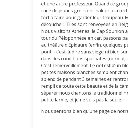
et une autre professeur. Quand ce groupe 
ruée de jeunes grecs en chaleur à la re
fort à faire pour garder leur troupeau. M
découcher…Elles sont renvoyées en Belgiqu
Nous visitons Athènes, le Cap Sounion a
tour du Péloponnèse en car, passons par
au théâtre d’Epidaure (enfin, quelques pe
pont – c’est-à-dire sans siège ni bien s
dans des conditions spartiates (normal, 
C’est l’émerveillement. Le ciel est d’un b
petites maisons blanches semblent chante
splendide pendant 3 semaines et rentron
rempli de toute cette beauté et de la cam
séparer nous chantons le traditionnel « c
petite larme, et je ne suis pas la seule.
Nous sentons bien qu’une page de notre