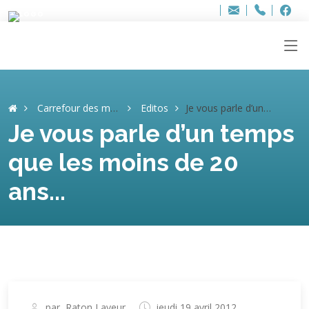
Bur
Adresse
info
..hâthe..
Tel.
Tel.
ag
+32
F
F
e-
mail
:
Carrefour des mémoires
Editos
Je vous parle d’un temps que les moins de 20 ans...
Je vous parle d’un temps
que les moins de 20
ans...
par
Raton Laveur
jeudi 19 avril 2012