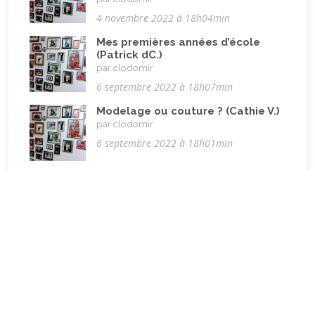
Retraite
(4)
4 novembre 2022 à 18h04min
Rêves
(12)
Mes premières années d’école
(Patrick dC.)
Solidarité
(24)
par clodomir
Solitude
(8)
6 septembre 2022 à 18h07min
Technologie (évolution)
(24)
Modelage ou couture ? (Cathie V.)
par clodomir
Travail
(102)
6 septembre 2022 à 18h01min
Vacances
(19)
Vie quotidienne
Mon école primaire (Chantal B)
(44)
par clodomir
Vieillissement
(20)
6 septembre 2022 à 17h51min
Voyages
(38)
Sur le chemin de l’école (Françoise
S.)
par clodomir
6 septembre 2022 à 11h20min
Des hôtels d’Italie à ceux de