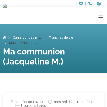
Bur
Adresse
info
..hâthe..
Tel.
Tel.
ag
+32
F
F
e-
mail
:
Carrefour des mémoires
Tranches de vie
Ma communion (Jacqueline M.)
Ma communion
(Jacqueline M.)
par
Raton Laveur
mercredi 19 octobre 2011
3 commentaires