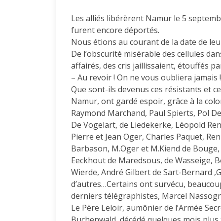
Les alliés libérèrent Namur le 5 septemb
furent encore déportés.
Nous étions au courant de la date de leu
De l’obscurité misérable des cellules dan
affairés, des cris jaillissaient, étouffés pa
– Au revoir ! On ne vous oubliera jamais !
Que sont-ils devenus ces résistants et ce
Namur, ont gardé espoir, grâce à la co
Raymond Marchand, Paul Spierts, Pol Dep
De Vogelart, de Liedekerke, Léopold Renar
Pierre et Jean Oger, Charles Paquet, Ren
Barbason, M.Oger et M.Kiend de Bouge, l
Eeckhout de Maredsous, de Wasseige, B
Wierde, André Gilbert de Sart-Bernard 
d’autres…Certains ont survécu, beaucou
derniers télégraphistes, Marcel Nassogn
Le Père Leloir, aumônier de l’Armée Secrè
Buchenwald, décédé quelques mois plus t