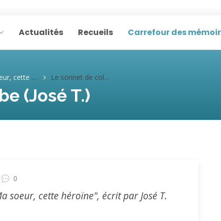
Actualités
Recueils
Carrefour des mémoi
te héroïne (José T.)
Le sonnet de colombe (José T.)
e (José T.)
0
Ma soeur, cette héroïne", écrit par José T.