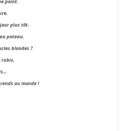
pe point.
ure.
jour plus tôt.
 au poteau.
ucles blondes ?
 rubis,
is…
s rends au monde !