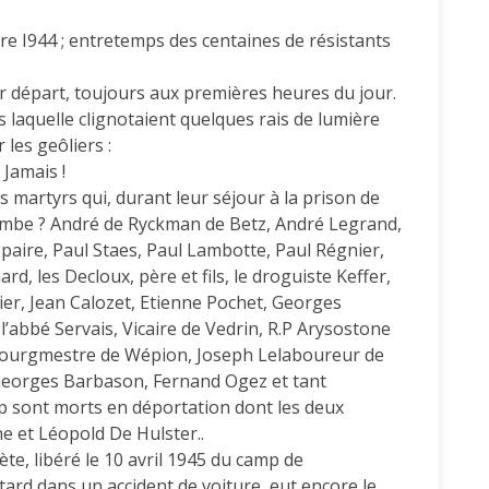
re I944 ; entretemps des centaines de résistants
r départ, toujours aux premières heures du jour.
s laquelle clignotaient quelques rais de lumière
r les geôliers :
 Jamais !
s martyrs qui, durant leur séjour à la prison de
lombe ? André de Ryckman de Betz, André Legrand,
aire, Paul Staes, Paul Lambotte, Paul Régnier,
d, les Decloux, père et fils, le droguiste Keffer,
ier, Jean Calozet, Etienne Pochet, Georges
’abbé Servais, Vicaire de Vedrin, R.P Arysostone
ourgmestre de Wépion, Joseph Lelaboureur de
,Georges Barbason, Fernand Ogez et tant
p sont morts en déportation dont les deux
e et Léopold De Hulster..
te, libéré le 10 avril 1945 du camp de
ard dans un accident de voiture, eut encore le