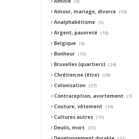
Amitié
(9)
Amour, mariage, divorce
(58)
Analphabétisme
(5)
Argent, pauvreté
(16)
Belgique
(6)
Bonheur
(13)
Bruxelles (quartiers)
(24)
Chrétien.ne (être)
(29)
Colonisation
(27)
Contraception, avortement
(7)
Couture, vêtement
(18)
Cultures autres
(13)
Deuils, mort
(21)
Developpement durable
(21)