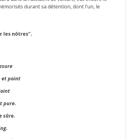
émorisés durant sa détention, dont l’un, le
r les nôtres".
rasure
 et point
joint
t pure.
e sûre.
ing.