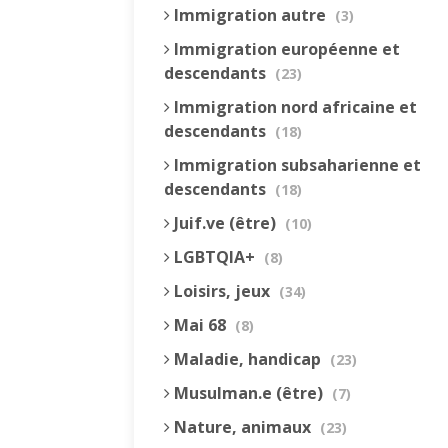
Immigration autre
(3)
Immigration européenne et
descendants
(23)
Immigration nord africaine et
descendants
(18)
Immigration subsaharienne et
descendants
(18)
Juif.ve (être)
(10)
LGBTQIA+
(8)
Loisirs, jeux
(34)
Mai 68
(8)
Maladie, handicap
(23)
Musulman.e (être)
(7)
Nature, animaux
(23)