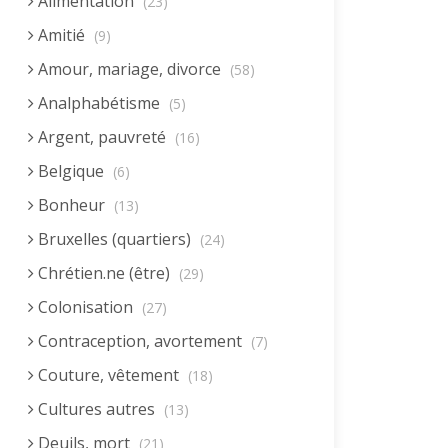
Alimentation
(23)
Amitié
(9)
Amour, mariage, divorce
(58)
Analphabétisme
(5)
Argent, pauvreté
(16)
Belgique
(6)
Bonheur
(13)
Bruxelles (quartiers)
(24)
Chrétien.ne (être)
(29)
Colonisation
(27)
Contraception, avortement
(7)
Couture, vêtement
(18)
Cultures autres
(13)
Deuils, mort
(21)