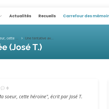
Actualités
Recueils
Carrefour des mémoi
te héroïne (José T.)
Une tentative avortée (José T.)
e (José T.)
0
Ma soeur, cette héroïne", écrit par José T.