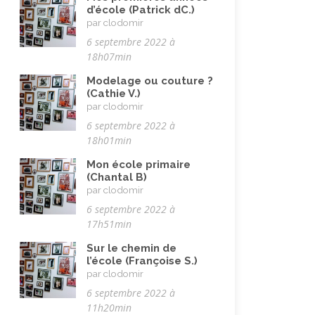
Nature, animaux
(23)
d’école (Patrick dC.)
par clodomir
Pandémie Covid 19
(4)
6 septembre 2022 à
Parents (être)
(19)
18h07min
Racisme
(10)
Modelage ou couture ?
(Cathie V.)
Religion, valeurs et éthique
(33)
par clodomir
6 septembre 2022 à
Rencontres interculturelles
(13)
18h01min
Retraite
(4)
Mon école primaire
Rêves
(12)
(Chantal B)
par clodomir
Solidarité
(24)
6 septembre 2022 à
Solitude
(8)
17h51min
Technologie (évolution)
(24)
Sur le chemin de
l’école (Françoise S.)
Travail
(102)
par clodomir
6 septembre 2022 à
Vacances
(19)
11h20min