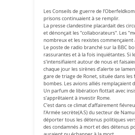
Les Conseils de guerre de l’Oberfeldko
prisons continuaient à se remplir.
La presse clandestine placardait des circ
et dénonçait les "collaborateurs". Les "m
nombreux et les rexistes commençaient 
Le poste de radio branché sur la BBC bou
rassurantes et à la fois inquiétantes. Si
s’intensifiaient autour de nous et faisaie
chaque jour les sirènes d’alerte se lament
gare de triage de Ronet, située dans les 
bombes. Les avions alliés remplaçaient da
Un parfum de libération flottait avec insi
s’apprêtaient à investir Rome.
C’est dans ce climat d’affairement fiév
l’Armée secrète(A.S) du secteur de Namu
déporter tous les détenus politiques vers
des condamnés à mort et des détenus poli
auraient pu échapper à la mort.