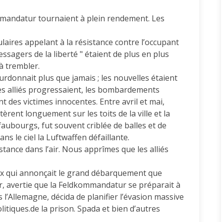
mmandatur tournaient à plein rendement. Les
ulaires appelant à la résistance contre l’occupant
essagers de la liberté " étaient de plus en plus
à trembler.
rdonnait plus que jamais ; les nouvelles étaient
 les alliés progressaient, les bombardements
nt des victimes innocentes. Entre avril et mai,
èrent longuement sur les toits de la ville et la
faubourgs, fut souvent criblée de balles et de
ns le ciel la Luftwaffen défaillante.
stance dans l’air. Nous apprîmes que les alliés
reux qui annonçait le grand débarquement que
r, avertie que la Feldkommandatur se préparait à
 l’Allemagne, décida de planifier l’évasion massive
tiques.de la prison. Spada et bien d’autres