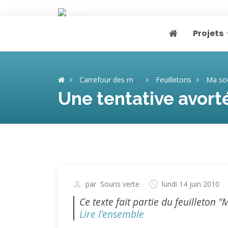
Projets
Page home
Carrefour des mémoires
Feuilletons
Ma soeur, cet
Une tentative avorté
par
Souris verte
lundi 14 juin 2010
Ce texte fait partie du feuilleton "
Lire l’ensemble