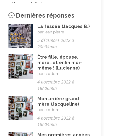
Homme (rôle)
(19)
Immigration autre
(3)
Dernières réponses
Immigration européenne et
La fessée (Jacques B.)
descendants
(23)
par jean pierre
5 décembre 2022 à
Immigration nord africaine et
20h04min
descendants
(18)
Être fille, épouse,
Immigration subsaharienne et
mère…et enfin moi-
descendants
(18)
même ! (Lucienne)
par clodomir
Juif.ve (être)
(10)
4 novembre 2022 à
LGBTQIA+
(8)
18h06min
Loisirs, jeux
(34)
Mon arrière grand-
mère (Jacqueline)
Mai 68
(8)
par clodomir
4 novembre 2022 à
Maladie, handicap
(23)
18h04min
Musulman.e (être)
(7)
Mes premières années