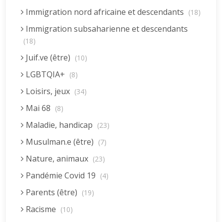
Immigration nord africaine et descendants
(18)
Immigration subsaharienne et descendants
(18)
Juif.ve (être)
(10)
LGBTQIA+
(8)
Loisirs, jeux
(34)
Mai 68
(8)
Maladie, handicap
(23)
Musulman.e (être)
(7)
Nature, animaux
(23)
Pandémie Covid 19
(4)
Parents (être)
(19)
Racisme
(10)