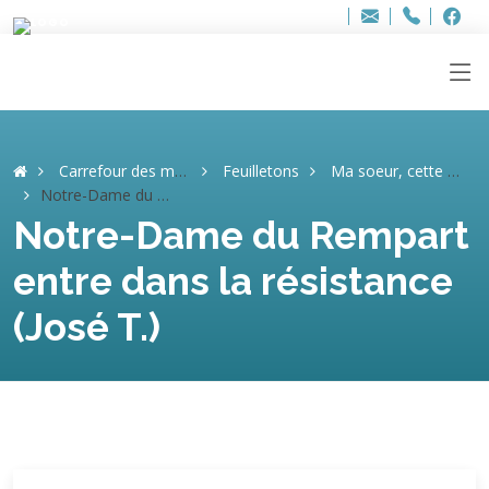
Bur
Adresse
info
..hâthe..
Tel.
Tel.
ag
+32
F
F
e-
mail
:
Carrefour des mémoires
Feuilletons
Ma soeur, cette héroïne (José T.)
Notre-Dame du Rempart entre dans la résistance (José T.)
Notre-Dame du Rempart
entre dans la résistance
(José T.)