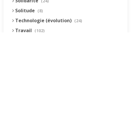
Solidarité
(24)
Solitude
(8)
Technologie (évolution)
(24)
Travail
(102)
Vacances
(19)
Vie quotidienne
(44)
Vieillissement
(20)
Voyages
(38)
Dernières réponses
La fessée (Jacques B.)
par jean pierre
5 décembre 2022 à 20h04min
Être fille, épouse, mère…et enfin
moi-même ! (Lucienne)
par clodomir