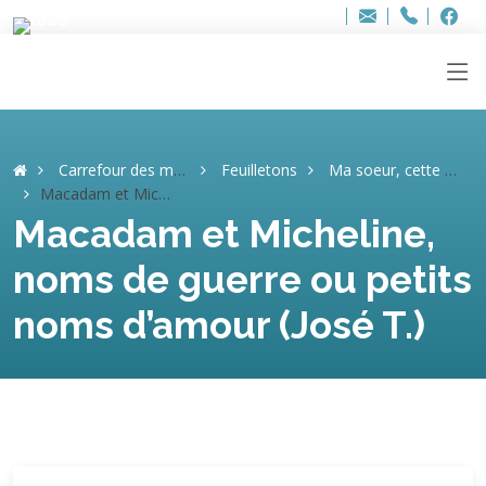
Bur
Adresse
info
..hâthe..
Tel.
Tel.
ag
+32
F
F
e-
mail
:
Carrefour des mémoires
Feuilletons
Ma soeur, cette héroïne (José T.)
Macadam et Micheline, noms de guerre ou petits noms d’amour (José T.)
Macadam et Micheline,
noms de guerre ou petits
noms d’amour (José T.)