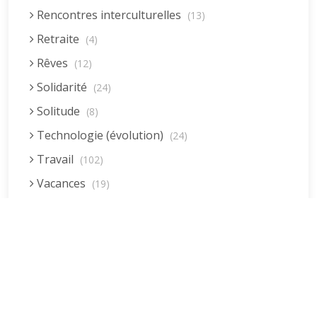
Rencontres interculturelles
(13)
Retraite
(4)
Rêves
(12)
Solidarité
(24)
Solitude
(8)
Technologie (évolution)
(24)
Travail
(102)
Vacances
(19)
Vie quotidienne
(44)
Dernières réponses
Vieillissement
(20)
Voyages
La fessée (Jacques B.)
(38)
par jean pierre
5 décembre 2022 à 20h04min