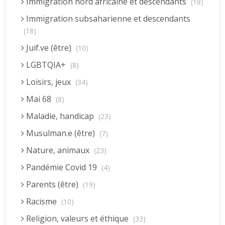
Immigration nord africaine et descendants
(18)
Immigration subsaharienne et descendants
(18)
Juif.ve (être)
(10)
LGBTQIA+
(8)
Loisirs, jeux
(34)
Mai 68
(8)
Maladie, handicap
(23)
Musulman.e (être)
(7)
Nature, animaux
(23)
Pandémie Covid 19
(4)
Parents (être)
(19)
Racisme
(10)
Religion, valeurs et éthique
(33)