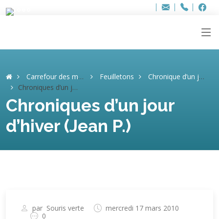
Bur
Adresse
info
..hâthe..
Tel.
Tel.
ag
+32
F
F
e-
mail
:
Carrefour des mémoires
Feuilletons
Chronique d’un jour d’hiver (Jean P., 88 ans)
Chroniques d’un jour d’hiver (Jean P.)
Chroniques d’un jour
d’hiver (Jean P.)
par
Souris verte
mercredi 17 mars 2010
0