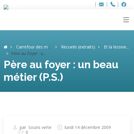
Bur
Adresse
info
..hâthe..
Tel.
Tel.
ag
+32
F
F
e-
mail
:
Carrefour des mémoires
Recueils (extraits)
Et la lessive...
Père au foyer : un beau métier (P.S.)
Père au foyer : un beau
métier (P.S.)
par
Souris verte
lundi 14 décembre 2009
0