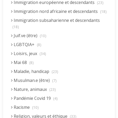
Immigration européenne et descendants
(23)
Immigration nord africaine et descendants
(18)
Immigration subsaharienne et descendants
(18)
Juif.ve (être)
(10)
LGBTQIA+
(8)
Loisirs, jeux
(34)
Mai 68
(8)
Maladie, handicap
(23)
Musulman.e (être)
(7)
Nature, animaux
(23)
Pandémie Covid 19
(4)
Racisme
(10)
Religion, valeurs et éthique
(33)