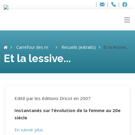
Bur
Adresse
info
..hâthe..
Tel.
Tel.
ag
+32
F
F
e-
mail
:
Carrefour des mémoires
Recueils (extraits)
Et la lessive...
Et la lessive...
Edité par les éditions Dricot en 2007
Instantanés sur l’évolution de la femme au 20e
siècle
En savoir plus