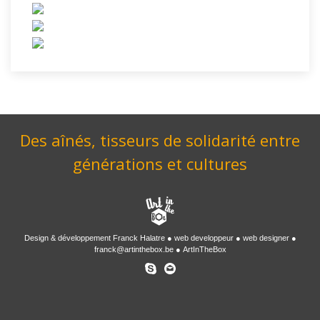
Des aînés, tisseurs de solidarité entre
générations et cultures
Design & développement
Franck Halatre
web developpeur
web designer
franck@artinthebox.be
ArtInTheBox