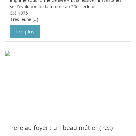
imprimé sous forme de livre « Et la lessive - Instantanés
sur l’évolution de la femme au 20e siècle »
Eté 1975
Très jeune (...)
lire plus
Père au foyer : un beau métier (P.S.)