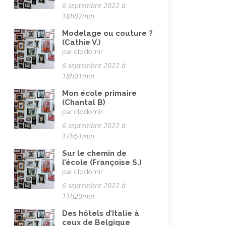
6 septembre 2022 à
18h07min
Modelage ou couture ?
(Cathie V.)
par clodomir
6 septembre 2022 à
18h01min
Mon école primaire
(Chantal B)
par clodomir
6 septembre 2022 à
17h51min
Sur le chemin de
l’école (Françoise S.)
par clodomir
6 septembre 2022 à
11h20min
Des hôtels d’Italie à
ceux de Belgique