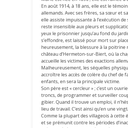
En août 1914, à 18 ans, elle est le témoin
allemands. Avec ses frères, sa sœur et s
elle assiste impuissante à l’exécution de s
reste insensible aux pleurs et supplicatio
yeux le prisonnier jusqu’au fond du jardin 
s’effondre, est laissé pour mort sur plac
heureusement, la blessure à la poitrine n
château d’Hermeton-sur-Biert, où la chap
accueille les victimes des exactions alle
Malheureusement, les séquelles physique
accroître les accès de colère du chef de fa
enfants, en sera la principale victime.
Son père est « cercleur » ; c’est un ouvr
troncs, de programmer et surveiller coup
gibier. Quand il trouve un emploi, il n’hé
lieu de travail. C’est ainsi qu’en une vin
Comme la plupart des villageois à cette 
et se prémunit contre les périodes d’inac