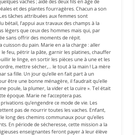
elques vaches ; aidé des deux fils en âge de
céréales et des plantes fourragères. Chacun a son
s. Les tâches attribuées aux femmes sont
du bétail, l’appui aux travaux des champs à la
lus légers que ceux des hommes mais qui, par
née sans offrir des moments de répit.
 la cuisson du pain. Marie en a la charge : aller
le feu, pétrir la pâte, garnir les platines, chauffer
uillir le linge, en sortir les pièces une à une et les
tordre, mettre sécher,… le tout à la main ! La mère
r sa fille. Un jour qu’elle en fait part à un
 Pour être une bonne ménagère, il faudrait qu’elle
ne poule, la plumer, la vider et la cuire ». Tel était
te époque. Marie ne l’acceptera pas.
 privations qu’engendre ce mode de vie. Les
mettent pas de nourrir toutes les vaches. Enfant,
s le long des chemins communaux pour qu’elles
ts. En période de sécheresse, cette mission a la
religieuses enseignantes feront payer à leur élève