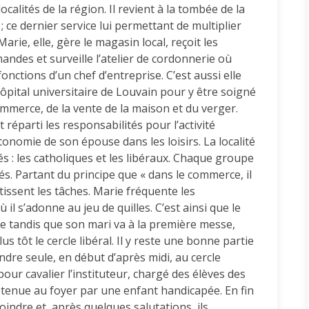
calités de la région. Il revient à la tombée de la
; ce dernier service lui permettant de multiplier
Marie, elle, gère le magasin local, reçoit les
des et surveille l’atelier de cordonnerie où
fonctions d’un chef d’entreprise. C’est aussi elle
hôpital universitaire de Louvain pour y être soigné
ommerce, de la vente de la maison et du verger.
 réparti les responsabilités pour l’activité
onomie de son épouse dans les loisirs. La localité
s : les catholiques et les libéraux. Chaque groupe
tés. Partant du principe que « dans le commerce, il
rtissent les tâches. Marie fréquente les
ù il s’adonne au jeu de quilles. C’est ainsi que le
e tandis que son mari va à la première messe,
s tôt le cercle libéral. Il y reste une bonne partie
endre seule, en début d’après midi, au cercle
pour cavalier l’instituteur, chargé des élèves des
etenue au foyer par une enfant handicapée. En fin
joindre et, après quelques salutations, ils