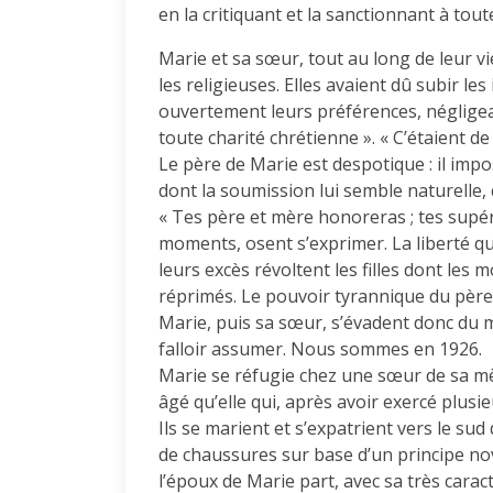
en la critiquant et la sanctionnant à tout
Marie et sa sœur, tout au long de leur 
les religieuses. Elles avaient dû subir les
ouvertement leurs préférences, négligeai
toute charité chrétienne ». « C’étaient de
Le père de Marie est despotique : il imp
dont la soumission lui semble naturel
« Tes père et mère honoreras ; tes supéri
moments, osent s’exprimer. La liberté qu’
leurs excès révoltent les filles dont le
réprimés. Le pouvoir tyrannique du père p
Marie, puis sa sœur, s’évadent donc du mil
falloir assumer. Nous sommes en 1926.
Marie se réfugie chez une sœur de sa mè
âgé qu’elle qui, après avoir exercé plus
Ils se marient et s’expatrient vers le su
de chaussures sur base d’un principe novat
l’époux de Marie part, avec sa très cara