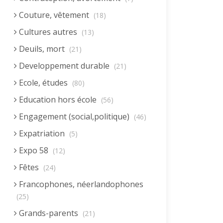
Couture, vêtement
(18)
Cultures autres
(13)
Deuils, mort
(21)
Developpement durable
(21)
Ecole, études
(80)
Education hors école
(56)
Engagement (social,politique)
(46)
Expatriation
(5)
Expo 58
(12)
Fêtes
(24)
Francophones, néerlandophones
(25)
Grands-parents
(21)