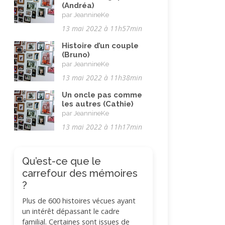
(Andréa)
par JeannineKe
13 mai 2022 à 11h57min
Histoire d’un couple
(Bruno)
par JeannineKe
13 mai 2022 à 11h38min
Un oncle pas comme
les autres (Cathie)
par JeannineKe
13 mai 2022 à 11h17min
Qu’est-ce que le
carrefour des mémoires
?
Plus de 600 histoires vécues ayant
un intérêt dépassant le cadre
familial. Certaines sont issues de