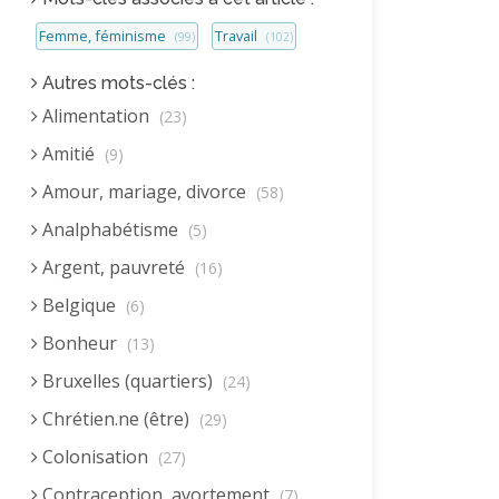
Femme, féminisme
Travail
(99)
(102)
Autres mots-clés :
Alimentation
(23)
Amitié
(9)
Amour, mariage, divorce
(58)
Analphabétisme
(5)
Argent, pauvreté
(16)
Belgique
(6)
Bonheur
(13)
Bruxelles (quartiers)
(24)
Chrétien.ne (être)
(29)
Colonisation
(27)
Contraception, avortement
(7)