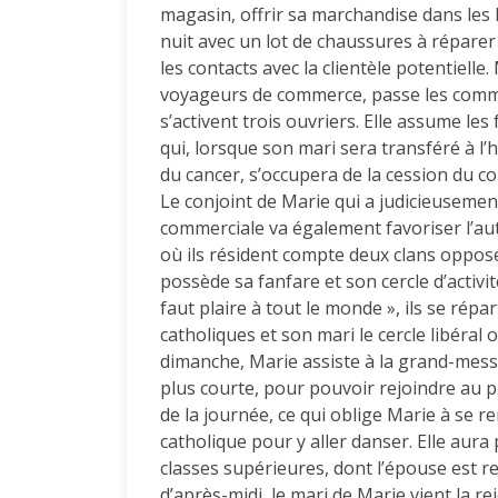
magasin, offrir sa marchandise dans les lo
nuit avec un lot de chaussures à réparer 
les contacts avec la clientèle potentielle. 
voyageurs de commerce, passe les comman
s’activent trois ouvriers. Elle assume les 
qui, lorsque son mari sera transféré à l’
du cancer, s’occupera de la cession du c
Le conjoint de Marie qui a judicieusement
commerciale va également favoriser l’aut
où ils résident compte deux clans opposé
possède sa fanfare et son cercle d’activi
faut plaire à tout le monde », ils se répa
catholiques et son mari le cercle libéral o
dimanche, Marie assiste à la grand-mess
plus courte, pour pouvoir rejoindre au plu
de la journée, ce qui oblige Marie à se r
catholique pour y aller danser. Elle aura 
classes supérieures, dont l’épouse est r
d’après-midi, le mari de Marie vient la re