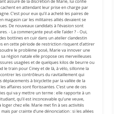
nt assuré de la discrétion de Marie, lui confie
 se cachent en attendant leur prise en charge par
agne. C’est pour eux qu’il a acheté les paires de
magasin car les militaires alliés devaient se
ques. De nouveaux candidats à l’évasion sont
res. - La commerçante peut-elle l’aider ? - Oui,
des bottines en cuir dans un atelier clandestin
 en cette période de restriction risquent d’attirer
 résoudre le problème posé, Marie va innover une
e sa région natale elle propose ces merveilleuses
ssures usagées et de quelques kilos de beurre ou
e train pour Ciney et de là, à vélo, sillonne la
ncontrer les contrôleurs du ravitaillement qui
es déplacements à bicyclette par la vallée de la
s affaires sont florissantes. C’est une de ces
s qui va y mettre un terme : elle rapporte à un
 étudiant, qu’il est inconcevable qu’une veuve,
oger chez elle. Marie met fin à ses activités
mais par crainte d’une dénonciation : si les allées