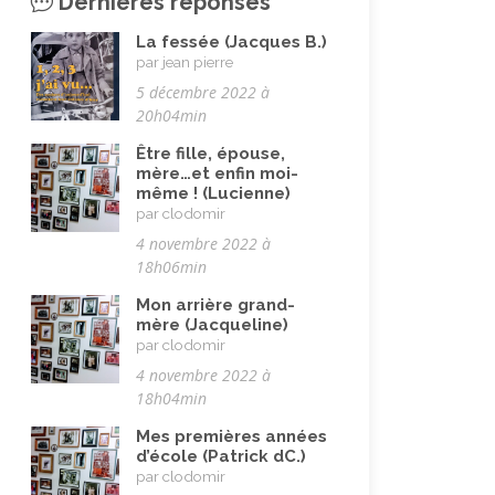
Dernières réponses
Vacances
(19)
Vie quotidienne
La fessée (Jacques B.)
(44)
par jean pierre
Vieillissement
(20)
5 décembre 2022 à
20h04min
Voyages
(38)
Être fille, épouse,
mère…et enfin moi-
même ! (Lucienne)
par clodomir
4 novembre 2022 à
18h06min
Mon arrière grand-
mère (Jacqueline)
par clodomir
4 novembre 2022 à
18h04min
Mes premières années
d’école (Patrick dC.)
par clodomir