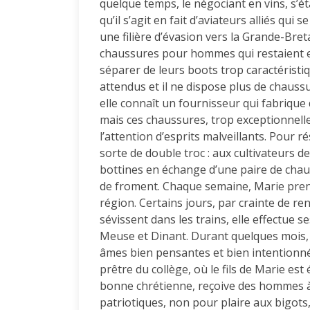
quelque temps, le négociant en vins, s’éta
qu’il s’agit en fait d’aviateurs alliés qui
une filière d’évasion vers la Grande-Bret
chaussures pour hommes qui restaient en 
séparer de leurs boots trop caractéristi
attendus et il ne dispose plus de chaussu
elle connaît un fournisseur qui fabrique 
mais ces chaussures, trop exceptionnelles
l’attention d’esprits malveillants. Pour
sorte de double troc : aux cultivateurs d
bottines en échange d’une paire de chau
de froment. Chaque semaine, Marie prend l
région. Certains jours, par crainte de re
sévissent dans les trains, elle effectue s
Meuse et Dinant. Durant quelques mois, le
âmes bien pensantes et bien intentionnée
prêtre du collège, où le fils de Marie est
bonne chrétienne, reçoive des hommes à l
patriotiques, non pour plaire aux bigots, 