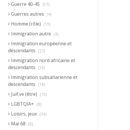
Guerre 40-45
(57)
Guerres autres
(4)
Homme (rôle)
(19)
Immigration autre
(3)
Immigration européenne et
descendants
(23)
Immigration nord africaine et
descendants
(18)
Immigration subsaharienne et
descendants
(18)
Juif.ve (être)
(10)
LGBTQIA+
(8)
Loisirs, jeux
(34)
Mai 68
(8)