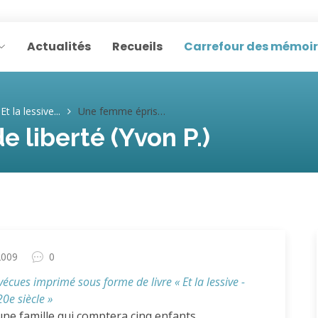
Actualités
Recueils
Carrefour des mémoi
Et la lessive...
Une femme éprise de liberté (Yvon P.)
 liberté (Yvon P.)
2009
0
 vécues imprimé sous forme de livre « Et la lessive -
0e siècle »
’une famille qui comptera cinq enfants.