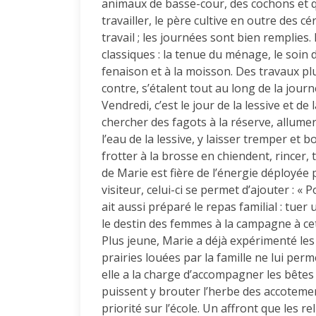
animaux de basse-cour, des cochons et qu
travailler, le père cultive en outre des 
travail ; les journées sont bien remplie
classiques : la tenue du ménage, le soin 
fenaison et à la moisson. Des travaux p
contre, s’étalent tout au long de la jour
Vendredi, c’est le jour de la lessive et de
chercher des fagots à la réserve, allumer 
l’eau de la lessive, y laisser tremper et bo
frotter à la brosse en chiendent, rincer, 
de Marie est fière de l’énergie déployée pa
visiteur, celui-ci se permet d’ajouter : «
ait aussi préparé le repas familial : tuer u
le destin des femmes à la campagne à cet
Plus jeune, Marie a déjà expérimenté les
prairies louées par la famille ne lui per
elle a la charge d’accompagner les bête
puissent y brouter l’herbe des accotemen
priorité sur l’école. Un affront que les 