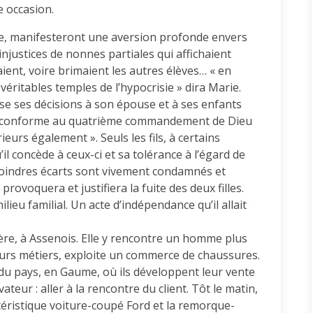
e occasion.
vie, manifesteront une aversion profonde envers
 injustices de nonnes partiales qui affichaient
ent, voire brimaient les autres élèves… « en
 véritables temples de l’hypocrisie » dira Marie.
ose ses décisions à son épouse et à ses enfants
le, conforme au quatrième commandement de Dieu
eurs également ». Seuls les fils, à certains
il concède à ceux-ci et sa tolérance à l’égard de
s moindres écarts sont vivement condamnés et
rovoquera et justifiera la fuite des deux filles.
ieu familial. Un acte d’indépendance qu’il allait
re, à Assenois. Elle y rencontre un homme plus
ieurs métiers, exploite un commerce de chaussures.
d du pays, en Gaume, où ils développent leur vente
eur : aller à la rencontre du client. Tôt le matin,
ctéristique voiture-coupé Ford et la remorque-