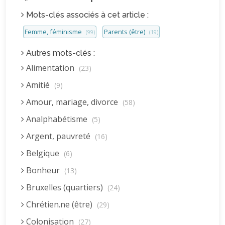
Mots-clés associés à cet article :
Femme, féminisme
Parents (être)
(99)
(19)
Autres mots-clés :
Alimentation
(23)
Amitié
(9)
Amour, mariage, divorce
(58)
Analphabétisme
(5)
Argent, pauvreté
(16)
Belgique
(6)
Bonheur
(13)
Bruxelles (quartiers)
(24)
Chrétien.ne (être)
(29)
Colonisation
(27)