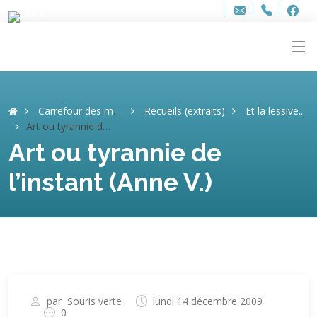
Bur
Adresse
info
..hâthe..
Tel.
Tel.
ag
+32
F
F
e-
mail
:
Carrefour des mémoires
Recueils (extraits)
Et la lessive...
Art ou tyrannie de l’instant (Anne V.)
Art ou tyrannie de
l’instant (Anne V.)
par
Souris verte
lundi 14 décembre 2009
0