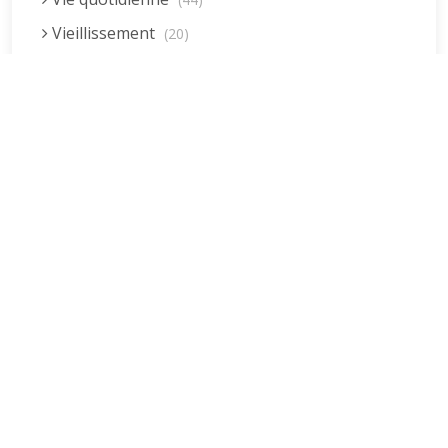
Vieillissement
(20)
Voyages
(38)
Dernières réponses
La fessée (Jacques B.)
par jean pierre
5 décembre 2022 à 20h04min
Être fille, épouse, mère…et enfin
moi-même ! (Lucienne)
par clodomir
4 novembre 2022 à 18h06min
Mon arrière grand-mère
(Jacqueline)
par clodomir
4 novembre 2022 à 18h04min