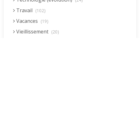
Travail
(102)
Vacances
(19)
Vieillissement
(20)
Voyages
(38)
Dernières réponses
La fessée (Jacques B.)
par jean pierre
5 décembre 2022 à 20h04min
Être fille, épouse, mère…et enfin
moi-même ! (Lucienne)
par clodomir
4 novembre 2022 à 18h06min
Mon arrière grand-mère
(Jacqueline)