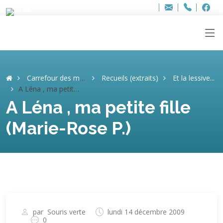
Bur
Adresse
info
..hâthe..
Tel.
Tel.
ag
+32
F
F
e-
mail
:
Carrefour des mémoires
Recueils (extraits)
Et la lessive...
A Léna , ma petite fille (Marie-Rose P.)
A Léna , ma petite fille
(Marie-Rose P.)
par
Souris verte
lundi 14 décembre 2009
0