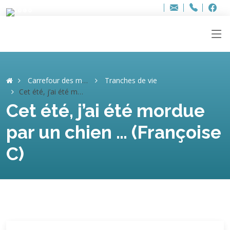
Bur
Adresse
info
..hâthe..
Tel.
Tel.
ag
+32
F
F
e-
mail
:
Carrefour des mémoires
Tranches de vie
Cet été, j’ai été mordue par un chien … (Françoise C)
Cet été, j’ai été mordue
par un chien … (Françoise
C)