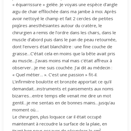
« équarrissure » gelée. Je voyais une espèce d’angle
aigu de chair effilochée dans ma jambe à moi. Après
avoir nettoyé le champ et fait 2 cercles de petites
piqûres anesthésiantes autour du cratère, le
chirurgien a remis de l’ordre dans les chairs, dans le
muscle d’abord puis dans le pan de peau retournée,
dont l’envers était blanchâtre : une fine couche de
graisse…C’était cela en moins que la bête avait pris
au muscle…J’avais moins mal mais c’était affreux à
observer…Je me suis couchée. J’ai dit au médecin :
« Quel métier… ». C’est une passion » fit-il.
L’infirmière boulotte et bronzée apportait ce qu’il
demandait…instruments et pansements aux noms
bizarres…entre temps elle venait me dire un mot
gentil…je me sentais en de bonnes mains…jusqu’au
moment où…
Le chirurgien, plus loquace car il était occupé
maintenant à recoudre la surface de la plaie, en
tirant ben pour essayer de récupérer le cm²