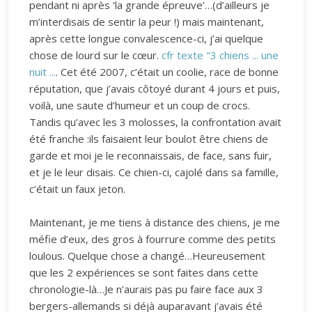
pendant ni après ‘la grande épreuve’…(d’ailleurs je
m’interdisais de sentir la peur !) mais maintenant,
après cette longue convalescence-ci, j’ai quelque
chose de lourd sur le cœur.
cfr texte "3 chiens ... une
nuit ...
. Cet été 2007, c’était un coolie, race de bonne
réputation, que j’avais côtoyé durant 4 jours et puis,
voilà, une saute d’humeur et un coup de crocs.
Tandis qu’avec les 3 molosses, la confrontation avait
été franche :ils faisaient leur boulot être chiens de
garde et moi je le reconnaissais, de face, sans fuir,
et je le leur disais. Ce chien-ci, cajolé dans sa famille,
c’était un faux jeton.
Maintenant, je me tiens à distance des chiens, je me
méfie d’eux, des gros à fourrure comme des petits
loulous. Quelque chose a changé…Heureusement
que les 2 expériences se sont faites dans cette
chronologie-là…Je n’aurais pas pu faire face aux 3
bergers-allemands si déjà auparavant j’avais été