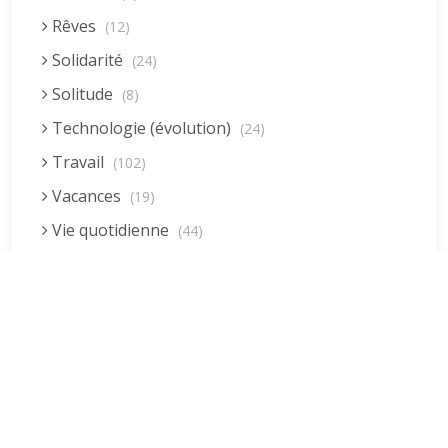
Rêves
(12)
Solidarité
(24)
Solitude
(8)
Technologie (évolution)
(24)
Travail
(102)
Vacances
(19)
Vie quotidienne
(44)
Vieillissement
(20)
Voyages
(38)
Dernières réponses
La fessée (Jacques B.)
par jean pierre
5 décembre 2022 à 20h04min