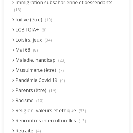
Immigration subsaharienne et descendants
(18)
Juif.ve (être)
(10)
LGBTQIA+
(8)
Loisirs, jeux
(34)
Mai 68
(8)
Maladie, handicap
(23)
Musulman.e (être)
(7)
Pandémie Covid 19
(4)
Parents (être)
(19)
Racisme
(10)
Religion, valeurs et éthique
(33)
Rencontres interculturelles
(13)
Retraite
(4)