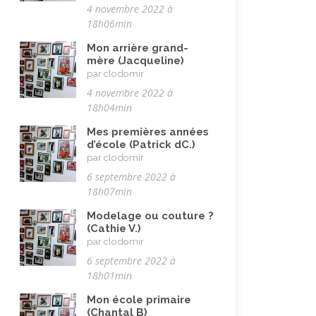
Maladie, handicap
(23)
4 novembre 2022 à
18h06min
Musulman.e (être)
(7)
Mon arrière grand-
Nature, animaux
(23)
mère (Jacqueline)
par clodomir
Pandémie Covid 19
(4)
4 novembre 2022 à
Parents (être)
(19)
18h04min
Racisme
(10)
Mes premières années
d’école (Patrick dC.)
Religion, valeurs et éthique
(33)
par clodomir
Rencontres interculturelles
(13)
6 septembre 2022 à
18h07min
Retraite
(4)
Modelage ou couture ?
Rêves
(12)
(Cathie V.)
par clodomir
Solidarité
(24)
6 septembre 2022 à
Solitude
(8)
18h01min
Technologie (évolution)
(24)
Mon école primaire
(Chantal B)