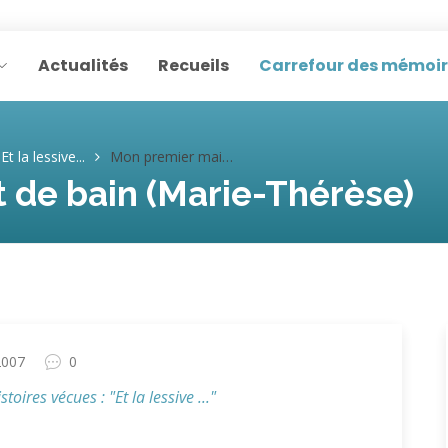
Actualités
Recueils
Carrefour des mémoi
Et la lessive...
Mon premier maillot de bain (Marie-Thérèse)
 de bain (Marie-Thérèse)
2007
0
toires vécues : "Et la lessive ..."