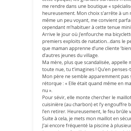
me rendre dans une boutique « spécialisé
heureusement. Mon choix s’arrête à un m
même un peu voyant, me convient parfaite
cependant m’habituer à cette tenue minim
Arrive le jour où j’enfourche ma bicycl
premiers exploits de natation…dans le pet
que maman apprenne d’une cliente ‘bien 
d’autres jeunes du village.
Ma mère, plus que scandalisée, appelle mon
toute nue, tu t’imagines ! Qu’en penses-tu
Mon père ne semble apparemment pas sur
rétorque : « Elle était quand même en mail
nu ».
Pour sévir, elle monte chercher le maill
cuisinière (au charbon) et l’y engouffr
l’en retirer. Heureusement, le feu brûle v
Suite à cela, je mets mon maillot en sécu
J’ai encore fréquenté la piscine à plusieu