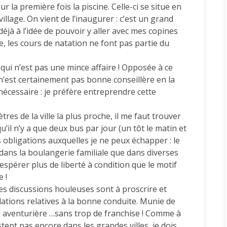
r la première fois la piscine. Celle-ci se situe en
illage. On vient de l’inaugurer : c’est un grand
éjà à l’idée de pouvoir y aller avec mes copines
 les cours de natation ne font pas partie du
e qui n’est pas une mince affaire ! Opposée à ce
’est certainement pas bonne conseillère en la
 nécessaire : je préfère entreprendre cette
res de la ville la plus proche, il me faut trouver
il n’y a que deux bus par jour (un tôt le matin et
des obligations auxquelles je ne peux échapper : le
 dans la boulangerie familiale que dans diverses
espérer plus de liberté à condition que le motif
 !
tres discussions houleuses sont à proscrire et
ations relatives à la bonne conduite. Munie de
 aventurière …sans trop de franchise ! Comme à
tent pas encore dans les grandes villes, je dois