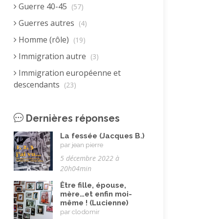
Guerre 40-45
(57)
Guerres autres
(4)
Homme (rôle)
(19)
Immigration autre
(3)
Immigration européenne et
descendants
(23)
Immigration nord africaine et
descendants
(18)
Dernières réponses
Immigration subsaharienne et
La fessée (Jacques B.)
descendants
(18)
par jean pierre
Juif.ve (être)
5 décembre 2022 à
(10)
20h04min
LGBTQIA+
(8)
Être fille, épouse,
Loisirs, jeux
(34)
mère…et enfin moi-
même ! (Lucienne)
Mai 68
(8)
par clodomir