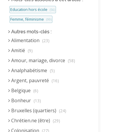
Education hors école
(56)
Femme, féminisme
(99)
Autres mots-clés :
Alimentation
(23)
Amitié
(9)
Amour, mariage, divorce
(58)
Analphabétisme
(5)
Argent, pauvreté
(16)
Belgique
(6)
Bonheur
(13)
Bruxelles (quartiers)
(24)
Chrétien.ne (être)
(29)
Colonisation
(27)