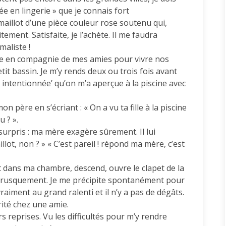
e en lingerie » que je connais fort
aillot d’une pièce couleur rose soutenu qui,
ment. Satisfaite, je l’achète. Il me faudra
aliste !
ette en compagnie de mes amies pour vivre nos
it bassin. Je m’y rends deux ou trois fois avant
intentionnée’ qu’on m’a aperçue à la piscine avec
 père en s’écriant : « On a vu ta fille à la piscine
 ? ».
pris : ma mère exagère sûrement. Il lui
lot, non ? » « C’est pareil ! répond ma mère, c’est
ot dans ma chambre, descend, ouvre le clapet de la
e brusquement. Je me précipite spontanément pour
raiment au grand ralenti et il n’y a pas de dégâts.
rité chez une amie.
rs reprises. Vu les difficultés pour m’y rendre