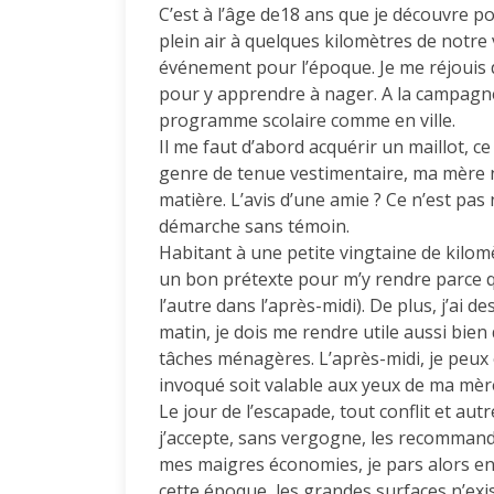
C’est à l’âge de18 ans que je découvre pou
plein air à quelques kilomètres de notre v
événement pour l’époque. Je me réjouis d
pour y apprendre à nager. A la campagne,
programme scolaire comme en ville.
Il me faut d’abord acquérir un maillot, c
genre de tenue vestimentaire, ma mère n
matière. L’avis d’une amie ? Ce n’est pas
démarche sans témoin.
Habitant à une petite vingtaine de kilomèt
un bon prétexte pour m’y rendre parce qu’
l’autre dans l’après-midi). De plus, j’ai 
matin, je dois me rendre utile aussi bien
tâches ménagères. L’après-midi, je peux 
invoqué soit valable aux yeux de ma mère
Le jour de l’escapade, tout conflit et au
j’accepte, sans vergogne, les recommand
mes maigres économies, je pars alors en
cette époque, les grandes surfaces n’exis