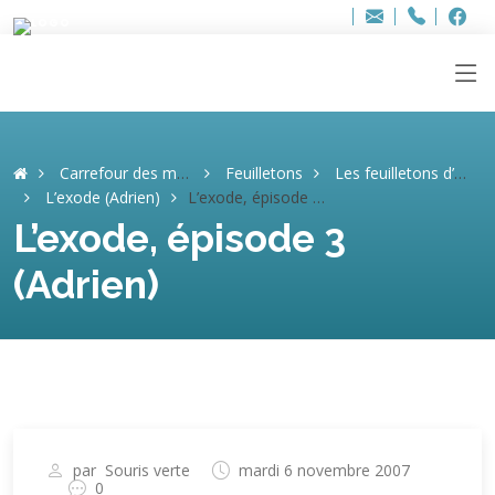
Bur
Adresse
info
..hâthe..
Tel.
Tel.
ag
+32
F
F
e-
mail
:
Carrefour des mémoires
Feuilletons
Les feuilletons d’Adrien
L’exode (Adrien)
L’exode, épisode 3 (Adrien)
L’exode, épisode 3
(Adrien)
par
Souris verte
mardi 6 novembre 2007
0