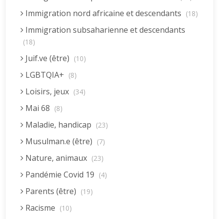
Immigration nord africaine et descendants
(18)
Immigration subsaharienne et descendants
(18)
Juif.ve (être)
(10)
LGBTQIA+
(8)
Loisirs, jeux
(34)
Mai 68
(8)
Maladie, handicap
(23)
Musulman.e (être)
(7)
Nature, animaux
(23)
Pandémie Covid 19
(4)
Parents (être)
(19)
Racisme
(10)