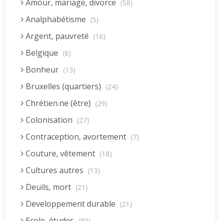
Amour, mariage, divorce
(58)
Analphabétisme
(5)
Argent, pauvreté
(16)
Belgique
(6)
Bonheur
(13)
Bruxelles (quartiers)
(24)
Chrétien.ne (être)
(29)
Colonisation
(27)
Contraception, avortement
(7)
Couture, vêtement
(18)
Cultures autres
(13)
Deuils, mort
(21)
Developpement durable
(21)
Ecole, études
(80)