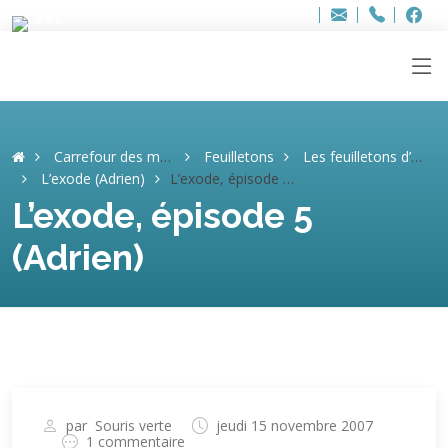
Bur
Adresse
info
..hâthe..
Tel.
Tel.
ag
+32
F
F
e-
mail
:
Carrefour des mémoires
Feuilletons
Les feuilletons d’Adrien
L’exode (Adrien)
L’exode, épisode 5 (Adrien)
L’exode, épisode 5
(Adrien)
par
Souris verte
jeudi 15 novembre 2007
1 commentaire