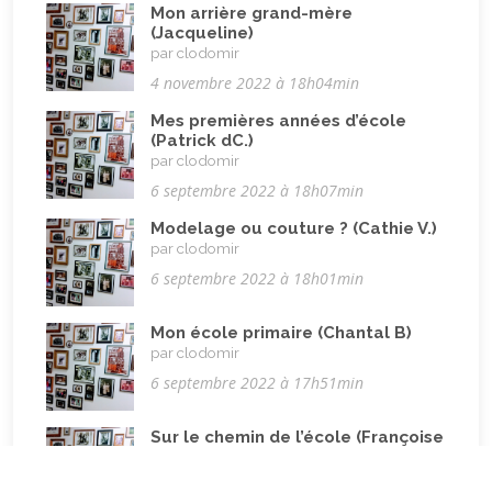
Pandémie Covid 19
(4)
Mon arrière grand-mère
(Jacqueline)
Parents (être)
(19)
par clodomir
4 novembre 2022 à 18h04min
Racisme
(10)
Mes premières années d’école
Religion, valeurs et éthique
(33)
(Patrick dC.)
Rencontres interculturelles
(13)
par clodomir
6 septembre 2022 à 18h07min
Retraite
(4)
Modelage ou couture ? (Cathie V.)
Rêves
(12)
par clodomir
Solidarité
(24)
6 septembre 2022 à 18h01min
Solitude
(8)
Mon école primaire (Chantal B)
Technologie (évolution)
(24)
par clodomir
6 septembre 2022 à 17h51min
Travail
(102)
Vacances
(19)
Sur le chemin de l’école (Françoise
S.)
Vie quotidienne
(44)
par clodomir