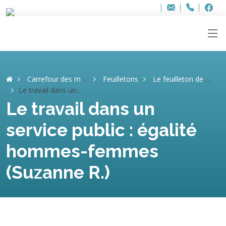
Bur
Adresse
info
..hâthe..
Tel.
Tel.
ag
+32
F
F
e-
mail
:
Carrefour des mémoires
Feuilletons
Le feuilleton de Suzanne
Le travail dans un service public : égalité hommes-femmes (Suzanne R.)
Le travail dans un
service public : égalité
hommes-femmes
(Suzanne R.)