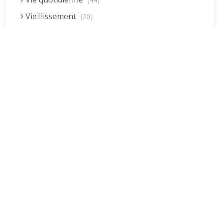
Vieillissement
(20)
Voyages
(38)
Dernières réponses
La fessée (Jacques B.)
par jean pierre
5 décembre 2022 à 20h04min
Être fille, épouse, mère…et enfin
moi-même ! (Lucienne)
par clodomir
4 novembre 2022 à 18h06min
Mon arrière grand-mère
(Jacqueline)
par clodomir
4 novembre 2022 à 18h04min