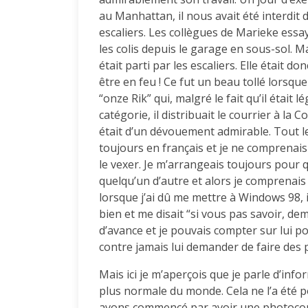
au Manhattan, il nous avait été interdit d’
escaliers. Les collègues de Marieke ess
les colis depuis le garage en sous-sol. Mai
était parti par les escaliers. Elle était 
être en feu ! Ce fut un beau tollé lorsque
“onze Rik” qui, malgré le fait qu’il était
catégorie, il distribuait le courrier à la 
était d’un dévouement admirable. Tout le 
toujours en français et je ne comprenais r
le vexer. Je m’arrangeais toujours pour 
quelqu’un d’autre et alors je comprenais 
lorsque j’ai dû me mettre à Windows 98, il
bien et me disait “si vous pas savoir, de
d’avance et je pouvais compter sur lui pour 
contre jamais lui demander de faire des p
Mais ici je m’aperçois que je parle d’in
plus normale du monde. Cela ne l’a été
avons commencé par avoir une photocopi