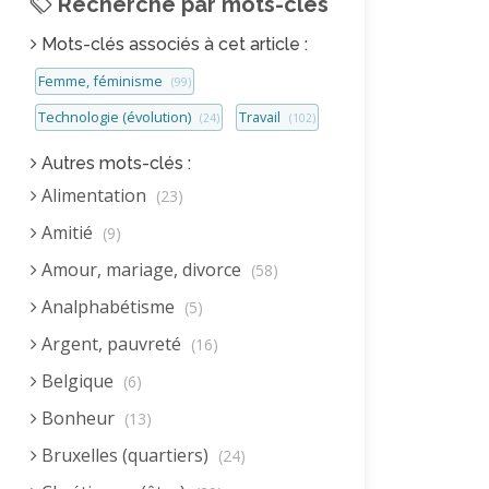
Recherche par mots-clés
Mots-clés associés à cet article :
Femme, féminisme
(99)
Technologie (évolution)
Travail
(24)
(102)
Autres mots-clés :
Alimentation
(23)
Amitié
(9)
Amour, mariage, divorce
(58)
Analphabétisme
(5)
Argent, pauvreté
(16)
Belgique
(6)
Bonheur
(13)
Bruxelles (quartiers)
(24)