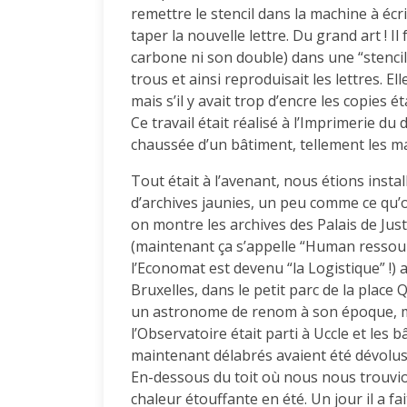
remettre le stencil dans la machine à écri
taper la nouvelle lettre. Du grand art ! Il 
carbone ni son double) dans une “stencileu
trous et ainsi reproduisait les lettres. 
mais s’il y avait trop d’encre les copies ét
Ce travail était réalisé à l’Imprimerie du
chaussée d’un bâtiment, tellement les ma
Tout était à l’avenant, nous étions insta
d’archives jaunies, un peu comme ce qu’
on montre les archives des Palais de Just
(maintenant ça s’appelle “Human ressour
l’Economat est devenu “la Logistique” !) 
Bruxelles, dans le petit parc de la place
un astronome de renom à son époque, mais 
l’Observatoire était parti à Uccle et les 
maintenant délabrés avaient été dévolus
En-dessous du toit où nous nous trouvion
chaleur étouffante en été. Un jour il a f