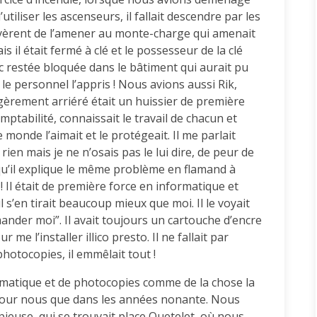
utiliser les ascenseurs, il fallait descendre par les
ayèrent de l’amener au monte-charge qui amenait
s il était fermé à clé et le possesseur de la clé
donc restée bloquée dans le bâtiment qui aurait pu
 le personnel l’appris ! Nous avions aussi Rik,
 légèrement arriéré était un huissier de première
Comptabilité, connaissait le travail de chacun et
monde l’aimait et le protégeait. Il me parlait
ien mais je ne n’osais pas le lui dire, de peur de
qu’il explique le même problème en flamand à
! Il était de première force en informatique et
 s’en tirait beaucoup mieux que moi. Il le voyait
mander moi”. Il avait toujours un cartouche d’encre
me l’installer illico presto. Il ne fallait par
hotocopies, il emmêlait tout !
formatique et de photocopies comme de la chose la
 pour nous que dans les années nonante. Nous
euse, qui se trouvait place Quetelet, où nous