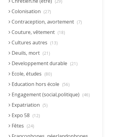
Chrétien.ne (être)
(29)
Colonisation
(27)
Contraception, avortement
(7)
Couture, vêtement
(18)
Cultures autres
(13)
Deuils, mort
(21)
Developpement durable
(21)
Ecole, études
(80)
Education hors école
(56)
Engagement (social,politique)
(46)
Expatriation
(5)
Expo 58
(12)
Fêtes
(24)
Francophones, néerlandophones