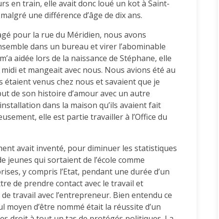
rs en train, elle avait donc loué un kot à Saint-
malgré une différence d’âge de dix ans.
gé pour la rue du Méridien, nous avons
nsemble dans un bureau et virer l’abominable
m’a aidée lors de la naissance de Stéphane, elle
i midi et mangeait avec nous. Nous avions été au
s étaient venus chez nous et savaient que je
ébut de son histoire d’amour avec un autre
nstallation dans la maison qu’ils avaient fait
sement, elle est partie travailler à l’Office du
nt avait inventé, pour diminuer les statistiques
e jeunes qui sortaient de l’école comme
ises, y compris l’Etat, pendant une durée d’un
tre de prendre contact avec le travail et
 de travail avec l’entrepreneur. Bien entendu ce
seul moyen d’être nommé était la réussite d’un
 droit à tout un tas de protégés politiques. La