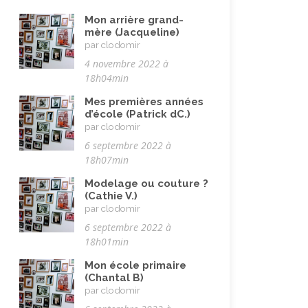
Mon arrière grand-
mère (Jacqueline)
par clodomir
4 novembre 2022 à
18h04min
Mes premières années
d’école (Patrick dC.)
par clodomir
6 septembre 2022 à
18h07min
Modelage ou couture ?
(Cathie V.)
par clodomir
6 septembre 2022 à
18h01min
Mon école primaire
(Chantal B)
par clodomir