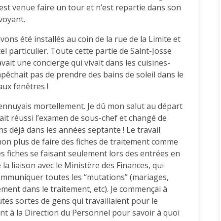
 est venue faire un tour et n’est repartie dans son
 voyant.
s été installés au coin de la rue de la Limite et
tel particulier. Toute cette partie de Saint-Josse
avait une concierge qui vivait dans les cuisines-
empêchait pas de prendre des bains de soleil dans le
aux fenêtres !
m’ennuyais mortellement. Je dû mon salut au départ
vait réussi l’examen de sous-chef et changé de
ons déjà dans les années septante ! Le travail
, non plus de faire des fiches de traitement comme
les fiches se faisant seulement lors des entrées en
la liaison avec le Ministère des Finances, qui
it communiquer toutes les “mutations” (mariages,
ent dans le traitement, etc). Je commençai à
tes sortes de gens qui travaillaient pour le
nt à la Direction du Personnel pour savoir à quoi