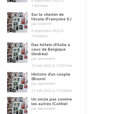
6 septembre 2022 à
17h51min
Sur le chemin de
l’école (Françoise S.)
par clodomir
6 septembre 2022 à
11h20min
Des hôtels d’Italie à
ceux de Belgique
(Andréa)
par JeannineKe
13 mai 2022 à 11h57min
Histoire d’un couple
(Bruno)
par JeannineKe
13 mai 2022 à 11h38min
Un oncle pas comme
les autres (Cathie)
par JeannineKe