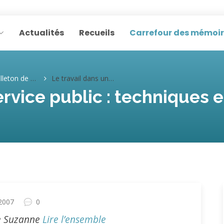
Actualités
Recueils
Carrefour des mémoi
eton de Suzanne
Le travail dans un service public : techniques et collègues (Suzanne R.)
ervice public : techniques 
 2007
0
 de Suzanne
Lire l’ensemble