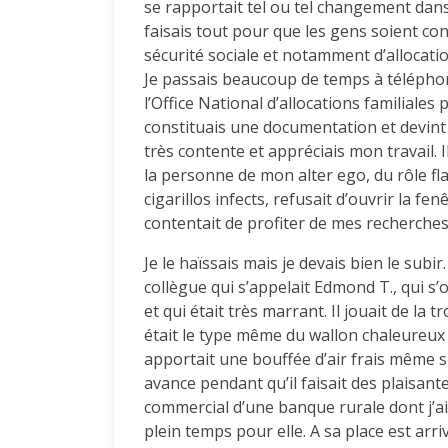
se rapportait tel ou tel changement dans l
faisais tout pour que les gens soient con
sécurité sociale et notamment d’allocati
Je passais beaucoup de temps à téléphon
l’Office National d’allocations familiales 
constituais une documentation et devint b
très contente et appréciais mon travail
la personne de mon alter ego, du rôle fla
cigarillos infects, refusait d’ouvrir la fen
contentait de profiter de mes recherches e
Je le haïssais mais je devais bien le sub
collègue qui s’appelait Edmond T., qui 
et qui était très marrant. Il jouait de la
était le type même du wallon chaleureux m
apportait une bouffée d’air frais même si
avance pendant qu’il faisait des plaisan
commercial d’une banque rurale dont j’ai o
plein temps pour elle. A sa place est arr