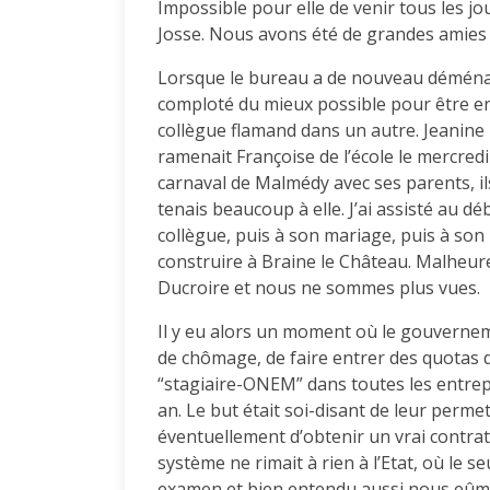
Impossible pour elle de venir tous les jou
Josse. Nous avons été de grandes amies 
Lorsque le bureau a de nouveau déména
comploté du mieux possible pour être e
collègue flamand dans un autre. Jeanine 
ramenait Françoise de l’école le mercred
carnaval de Malmédy avec ses parents, il
tenais beaucoup à elle. J’ai assisté au d
collègue, puis à son mariage, puis à son i
construire à Braine le Château. Malheureu
Ducroire et nous ne sommes plus vues.
Il y eu alors un moment où le gouverneme
de chômage, de faire entrer des quotas d
“stagiaire-ONEM” dans toutes les entrepr
an. Le but était soi-disant de leur permet
éventuellement d’obtenir un vrai contrat
système ne rimait à rien à l’Etat, où le 
examen et bien entendu aussi nous eûmes