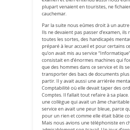
plupart venaient en touristes, ne fichaien
cauchemar.
Par la suite nous eûmes droit à un autre
Ils ne devaient pas passer d’examen, ils
toutes les sortes, des handicapés ment
préparé à leur accueil et pour certains c
qu’on avait mis au service “Informatique”.
consistait en d’énormes machines qui fonc
que des hommes dans ce service et ils se 
transporter des bacs de documents plus l
partir. Il y avait aussi une arriérée mental
Comptabilité où elle devait taper des o
Comptes. Il fallait tout refaire à sa plac
une collègue qui avait un âme charitable e
service en avait une peur bleue, parce qu
pour un rien et comme elle était bâtie co
Mais nous avions une téléphoniste en cha
admirablement son travail. Un jour d’ex