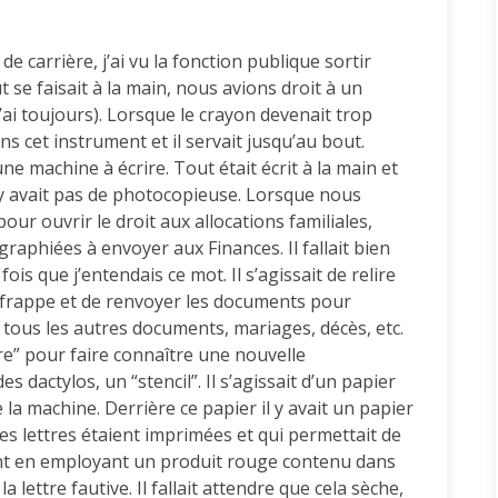
e carrière, j’ai vu la fonction publique sortir
 se faisait à la main, nous avions droit à un
’ai toujours). Lorsque le crayon devenait trop
ans cet instrument et il servait jusqu’au bout.
e machine à écrire. Tout était écrit à la main et
n’y avait pas de photocopieuse. Lorsque nous
our ouvrir le droit aux allocations familiales,
graphiées à envoyer aux Finances. Il fallait bien
 fois que j’entendais ce mot. Il s’agissait de relire
 frappe et de renvoyer les documents pour
tous les autres documents, mariages, décès, etc.
re” pour faire connaître une nouvelle
s dactylos, un “stencil”. Il s’agissait d’un papier
e la machine. Derrière ce papier il y avait un papier
es lettres étaient imprimées et qui permettait de
ient en employant un produit rouge contenu dans
a lettre fautive. Il fallait attendre que cela sèche,