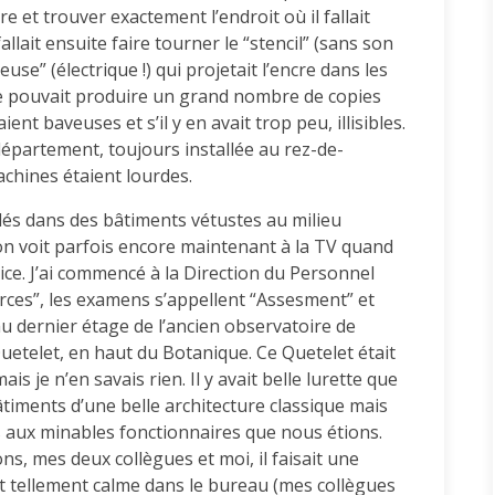
re et trouver exactement l’endroit où il fallait
fallait ensuite faire tourner le “stencil” (sans son
se” (électrique !) qui projetait l’encre dans les
Elle pouvait produire un grand nombre de copies
aient baveuses et s’il y en avait trop peu, illisibles.
 département, toujours installée au rez-de-
chines étaient lourdes.
llés dans des bâtiments vétustes au milieu
on voit parfois encore maintenant à la TV quand
ice. J’ai commencé à la Direction du Personnel
ces”, les examens s’appellent “Assesment” et
au dernier étage de l’ancien observatoire de
 Quetelet, en haut du Botanique. Ce Quetelet était
je n’en savais rien. Il y avait belle lurette que
bâtiments d’une belle architecture classique mais
 aux minables fonctionnaires que nous étions.
s, mes deux collègues et moi, il faisait une
ait tellement calme dans le bureau (mes collègues