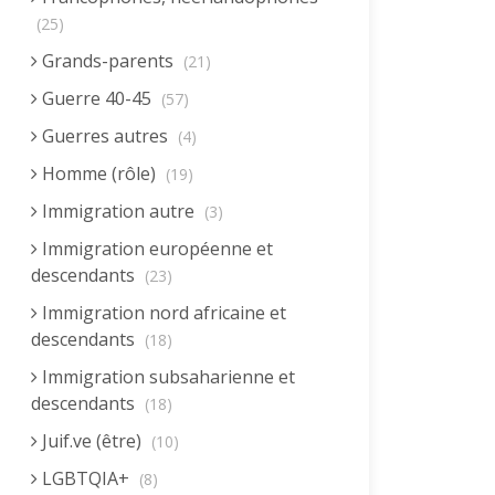
(25)
Grands-parents
(21)
Guerre 40-45
(57)
Guerres autres
(4)
Homme (rôle)
(19)
Immigration autre
(3)
Immigration européenne et
descendants
(23)
Immigration nord africaine et
descendants
(18)
Immigration subsaharienne et
descendants
(18)
Juif.ve (être)
(10)
LGBTQIA+
(8)