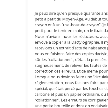
Je peux dire qu’en presque quarante ans d
petit à petit du Moyen-Age. Au début tout
crayon et à un “use-bout-de-crayon” (je l
petit pour le tenir en main, on le fixait d
Nous n’avions, nous les rédacteurs, aucun
envoyé à copier à la Dactylographie. Il 
recevions un extrait d’acte de naissance p
nous en faisions faire des copies dactylo
sûr les “collationner” , c’était la première
soigneusement, de relever les fautes de
correction des erreurs. Et de même pour 
Lorsque nous devions faire une “circulai
réglementation, nous faisions faire par de
spécial, qui était percé par les touches d
carbone et puis un papier ordinaire, où l
“collationner”. Les erreurs se corrigea
une petite bouteille et dont on enduisait l