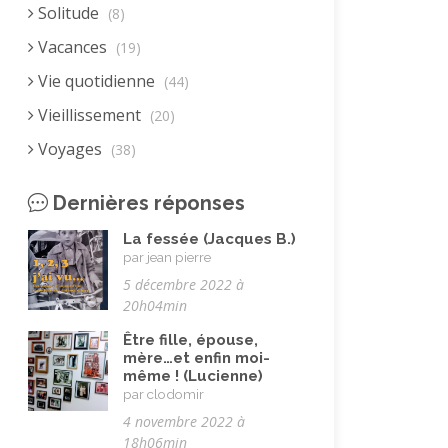
Solitude
(8)
Vacances
(19)
Vie quotidienne
(44)
Vieillissement
(20)
Voyages
(38)
Dernières réponses
La fessée (Jacques B.)
par jean pierre
5 décembre 2022 à
20h04min
Être fille, épouse,
mère…et enfin moi-
même ! (Lucienne)
par clodomir
4 novembre 2022 à
18h06min