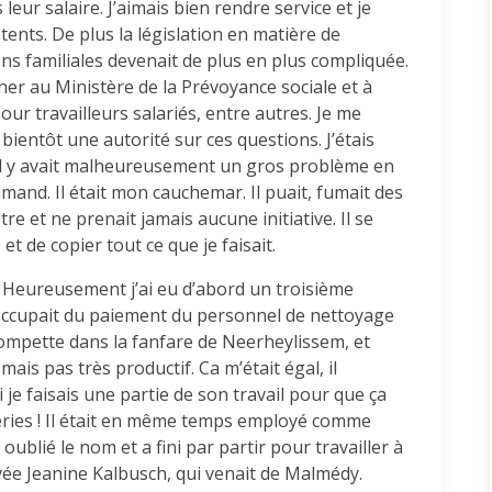
eur salaire. J’aimais bien rendre service et je
tents. De plus la législation en matière de
ons familiales devenait de plus en plus compliquée.
er au Ministère de la Prévoyance sociale et à
pour travailleurs salariés, entre autres. Je me
ientôt une autorité sur ces questions. J’étais
. Il y avait malheureusement un gros problème en
mand. Il était mon cauchemar. Il puait, fumait des
être et ne prenait jamais aucune initiative. Il se
t de copier tout ce que je faisait.
ir. Heureusement j’ai eu d’abord un troisième
s’occupait du paiement du personnel de nettoyage
 trompette dans la fanfare de Neerheylissem, et
ais pas très productif. Ca m’était égal, il
 je faisais une partie de son travail pour que ça
teries ! Il était en même temps employé comme
ublié le nom et a fini par partir pour travailler à
ivée Jeanine Kalbusch, qui venait de Malmédy.