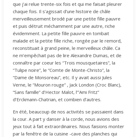
que j’ai relue trente-six fois et qui me faisait pleurer
chaque fois. Il s’agissait d’une histoire de châle
merveilleusement brodé par une petite fille pauvre
et puis détruit méchamment par une autre, riche
évidemment. La petite fille pauvre en tombait
malade et la petite fille riche, rongée par le remord,
reconstituait à grand peine, le merveilleux châle. Ca
ne m’empêchait pas de lire Alexandre Dumas, et de
connaître par coeur les “Trois mousquetaires”, la
“Tulipe noire”, le “Comte de Monte-Christo”, la
“Dame de Monsoreau”, etc. Il y avait aussi Jules
Verne, le “Mouron rouge” , Jack London (Croc Blanc),
“Sans famille” d’Hector Malot, l’”Ami Fritz”
d’Erckmann-Chatrian, et combien d’autres.
En été, beaucoup de nos activités se passaient dans
la cour. A part y danser à la corde, nous avions des
jeux tout à fait extraordinaires. Nous faisions monter
par la fenêtre de la cuisine -cave des planches qui