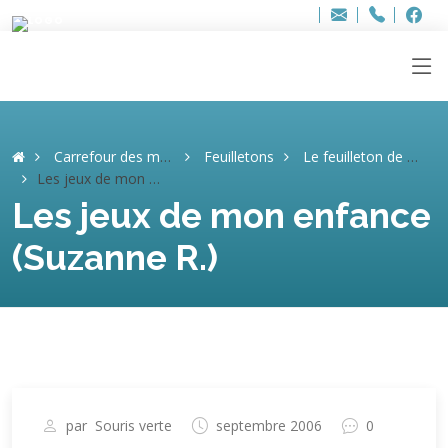
Bur
Adresse
info
..hâthe..
Tel.
Tel.
ag
+32
F
F
e-
mail
:
Carrefour des mémoires
Feuilletons
Le feuilleton de Suzanne
Les jeux de mon enfance (Suzanne R.)
Les jeux de mon enfance
(Suzanne R.)
par
Souris verte
septembre 2006
0