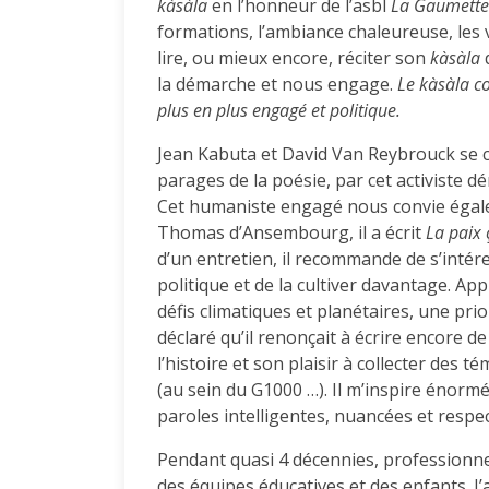
kàsàla
en l’honneur de l’asbl
La Gaumette
formations, l’ambiance chaleureuse, les 
lire, ou mieux encore, réciter son
kàsàla
d
la démarche et nous engage.
Le kàsàla c
plus en plus engagé et politique.
Jean Kabuta et David Van Reybrouck se c
parages de la poésie, par cet activiste d
Cet humaniste engagé nous convie égale
Thomas d’Ansembourg, il a écrit
La paix 
d’un entretien, il recommande de s’intére
politique et de la cultiver davantage. Ap
défis climatiques et planétaires, une prio
déclaré qu’il renonçait à écrire encore d
l’histoire et son plaisir à collecter des
(au sein du G1000 …). Il m’inspire énormé
paroles intelligentes, nuancées et resp
Pendant quasi 4 décennies, professionne
des équipes éducatives et des enfants. J’