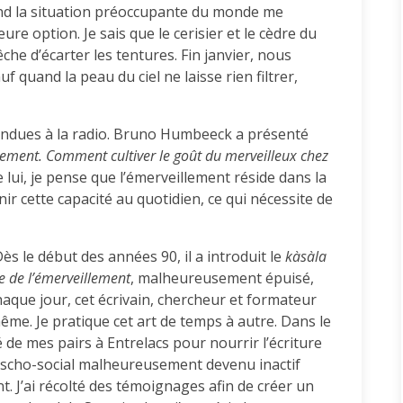
uand la situation préoccupante du monde me
eure option. Je sais que le cerisier et le cèdre du
êche d’écarter les tentures. Fin janvier, nous
quand la peau du ciel ne laisse rien filtrer,
ntendues à la radio. Bruno Humbeeck a présenté
lement. Comment cultiver le goût du merveilleux chez
lui, je pense que l’émerveillement réside dans la
nir cette capacité au quotidien, ce qui nécessite de
s le début des années 90, il a introduit le
kàsàla
e de l’émerveillement
, malheureusement épuisé,
Chaque jour, cet écrivain, chercheur et formateur
même. Je pratique cet art de temps à autre. Dans le
vité de mes pairs à Entrelacs pour nourrir l’écriture
scho-social malheureusement devenu inactif
 J’ai récolté des témoignages afin de créer un