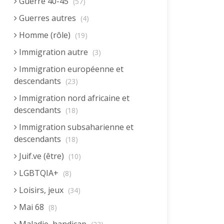
Guerre 40-45
(57)
Guerres autres
(4)
Homme (rôle)
(19)
Immigration autre
(3)
Immigration européenne et
descendants
(23)
Immigration nord africaine et
descendants
(18)
Immigration subsaharienne et
descendants
(18)
Juif.ve (être)
(10)
LGBTQIA+
(8)
Loisirs, jeux
(34)
Mai 68
(8)