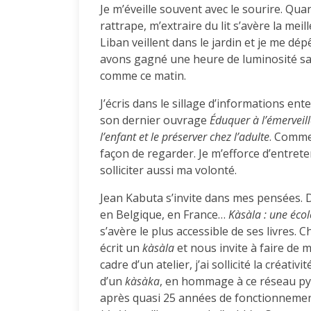
Je m’éveille souvent avec le sourire. Q
rattrape, m’extraire du lit s’avère la meill
Liban veillent dans le jardin et je me dép
avons gagné une heure de luminosité sauf 
comme ce matin.
J’écris dans le sillage d’informations e
son dernier ouvrage
Éduquer à l’émerveil
l’enfant et le préserver chez l’adulte
. Comme 
façon de regarder. Je m’efforce d’entrete
solliciter aussi ma volonté.
Jean Kabuta s’invite dans mes pensées. Dè
en Belgique, en France…
Kàsàla : une écol
s’avère le plus accessible de ses livres. 
écrit un
kàsàla
et nous invite à faire de 
cadre d’un atelier, j’ai sollicité la créati
d’un
kàsàka
, en hommage à ce réseau py
après quasi 25 années de fonctionnement.