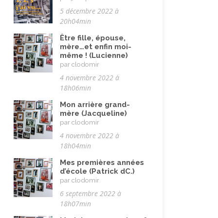
5 décembre 2022 à
Vieillissement
(20)
20h04min
Voyages
(38)
Être fille, épouse,
mère…et enfin moi-
même ! (Lucienne)
par clodomir
4 novembre 2022 à
18h06min
Mon arrière grand-
mère (Jacqueline)
par clodomir
4 novembre 2022 à
18h04min
Mes premières années
d’école (Patrick dC.)
par clodomir
6 septembre 2022 à
18h07min