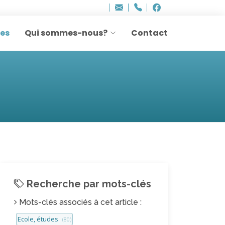
Bureau - Sylvie Ler
Adresse
info
..hâthe..
Tel.
Tel.
agesettransmissio
+32 (0)2 514 45 61
Facebook
Facebook
e-
mail
res
Qui sommes-nous?
Contact
:
Recherche par mots-clés
Mots-clés associés à cet article :
Ecole, études
(80)