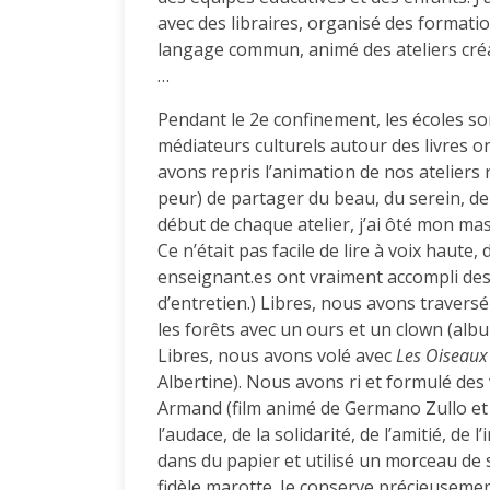
avec des libraires, organisé des formati
langage commun, animé des ateliers cré
…
Pendant le 2e confinement, les écoles s
médiateurs culturels autour des livres on
avons repris l’animation de nos ateliers r
peur) de partager du beau, du serein, de
début de chaque atelier, j’ai ôté mon ma
Ce n’était pas facile de lire à voix haute, 
enseignant.es ont vraiment accompli des
d’entretien.) Libres, nous avons travers
les forêts avec un ours et un clown (al
Libres, nous avons volé avec
Les Oiseau
Albertine). Nous avons ri et formulé de
Armand (film animé de Germano Zullo et 
l’audace, de la solidarité, de l’amitié, de
dans du papier et utilisé un morceau de 
fidèle marotte. Je conserve précieuseme