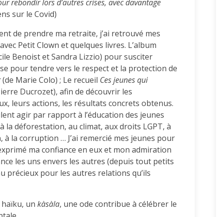
our rebondir lors d’autres crises, avec davantage
ns sur le Covid)
nt de prendre ma retraite, j’ai retrouvé mes
 avec Petit Clown et quelques livres. L’album
ile Benoist et Sandra Lizzio) pour susciter
se pour tendre vers le respect et la protection de
r
(de Marie Colo) ; Le recueil
Ces jeunes qui
ierre Ducrozet), afin de découvrir les
, leurs actions, les résultats concrets obtenus.
lent agir par rapport à l’éducation des jeunes
, à la déforestation, au climat, aux droits LGPT, à
n, à la corruption … J’ai remercié mes jeunes pour
 exprimé ma confiance en eux et mon admiration
ance les uns envers les autres (depuis tout petits
u précieux pour les autres relations qu’ils
 haïku, un
kàsàla
, une ode contribue à célébrer le
tale.