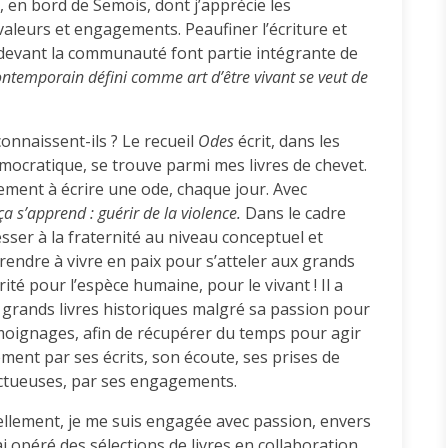
, en bord de Semois, dont j’apprécie les
valeurs et engagements. Peaufiner l’écriture et
evant la communauté font partie intégrante de
ontemporain défini comme art d’être vivant se veut de
onnaissent-ils ? Le recueil
Odes
écrit, dans les
émocratique, se trouve parmi mes livres de chevet.
ment à écrire une ode, chaque jour. Avec
ça s’apprend : guérir de la violence.
Dans le cadre
sser à la fraternité au niveau conceptuel et
prendre à vivre en paix pour s’atteler aux grands
rité pour l’espèce humaine, pour le vivant ! Il a
e grands livres historiques malgré sa passion pour
 témoignages, afin de récupérer du temps pour agir
ment par ses écrits, son écoute, ses prises de
ectueuses, par ses engagements.
llement, je me suis engagée avec passion, envers
ai opéré des sélections de livres en collaboration