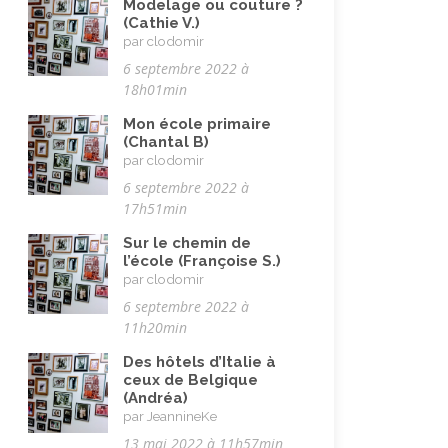
Modelage ou couture ?
(Cathie V.)
par clodomir
6 septembre 2022 à
18h01min
Mon école primaire
(Chantal B)
par clodomir
6 septembre 2022 à
17h51min
Sur le chemin de
l’école (Françoise S.)
par clodomir
6 septembre 2022 à
11h20min
Des hôtels d’Italie à
ceux de Belgique
(Andréa)
par JeannineKe
13 mai 2022 à 11h57min