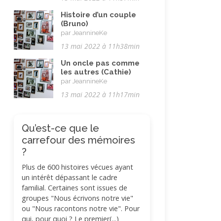
Histoire d’un couple
(Bruno)
par JeannineKe
13 mai 2022 à 11h38min
Un oncle pas comme
les autres (Cathie)
par JeannineKe
13 mai 2022 à 11h17min
Qu’est-ce que le
carrefour des mémoires
?
Plus de 600 histoires vécues ayant
un intérêt dépassant le cadre
familial. Certaines sont issues de
groupes "Nous écrivons notre vie"
ou "Nous racontons notre vie". Pour
qui, pour quoi ? Le premier(...)