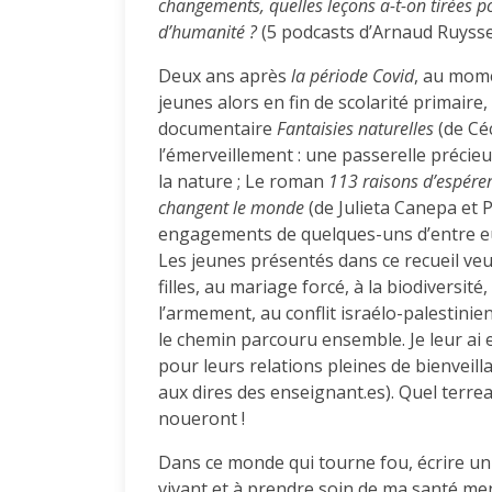
changements, quelles leçons a-t-on tirées p
d’humanité ?
(5 podcasts d’Arnaud Ruysse
Deux ans après
la période Covid
, au mome
jeunes alors en fin de scolarité primaire,
documentaire
Fantaisies naturelles
(de Céc
l’émerveillement : une passerelle précieu
la nature ; Le roman
113 raisons d’espére
changent le monde
(de Julieta Canepa et P
engagements de quelques-uns d’entre eux
Les jeunes présentés dans ce recueil veu
filles, au mariage forcé, à la biodiversité
l’armement, au conflit israélo-palestinie
le chemin parcouru ensemble. Je leur ai
pour leurs relations pleines de bienveill
aux dires des enseignant.es). Quel terrea
noueront !
Dans ce monde qui tourne fou, écrire un
vivant et à prendre soin de ma santé men