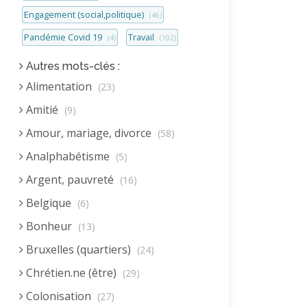
Engagement (social,politique)
(46)
Pandémie Covid 19
Travail
(4)
(102)
Autres mots-clés :
Alimentation
(23)
Amitié
(9)
Amour, mariage, divorce
(58)
Analphabétisme
(5)
Argent, pauvreté
(16)
Belgique
(6)
Bonheur
(13)
Bruxelles (quartiers)
(24)
Chrétien.ne (être)
(29)
Colonisation
(27)