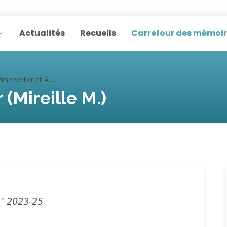
Actualités
Recueils
Carrefour des mémoi
erveiller et Agir (Mireille M.)
 (Mireille M.)
"
2023-25