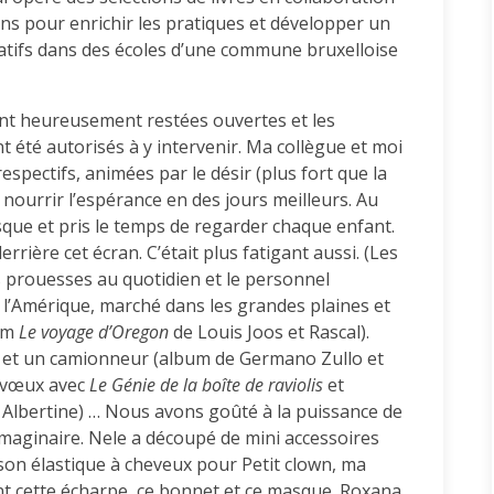
ons pour enrichir les pratiques et développer un
atifs dans des écoles d’une commune bruxelloise
ont heureusement restées ouvertes et les
t été autorisés à y intervenir. Ma collègue et moi
espectifs, animées par le désir (plus fort que la
 nourrir l’espérance en des jours meilleurs. Au
sque et pris le temps de regarder chaque enfant.
derrière cet écran. C’était plus fatigant aussi. (Les
 prouesses au quotidien et le personnel
é l’Amérique, marché dans les grandes plaines et
bum
Le voyage d’Oregon
de Louis Joos et Rascal).
x
et un camionneur (album de Germano Zullo et
s vœux avec
Le Génie de la boîte de raviolis
et
Albertine) … Nous avons goûté à la puissance de
 l’imaginaire. Nele a découpé de mini accessoires
son élastique à cheveux pour Petit clown, ma
nt cette écharpe, ce bonnet et ce masque. Roxana