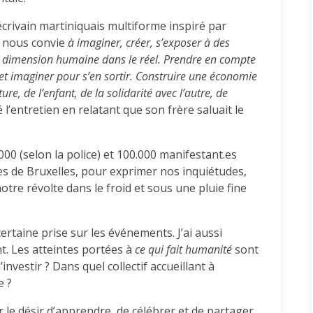
crivain martiniquais multiforme inspiré par
Il nous convie
à imaginer, créer, s’exposer à des
ne dimension humaine dans le réel. Prendre en compte
t imaginer pour s’en sortir. Construire une économie
ture, de l’enfant, de la solidarité avec l’autre, de
é l’entretien en relatant que son frère saluait le
000 (selon la police) et 100.000 manifestant.es
rues de Bruxelles, pour exprimer nos inquiétudes,
tre révolte dans le froid et sous une pluie fine
rtaine prise sur les événements. J’ai aussi
ant. Les atteintes portées à
ce qui fait humanité
sont
nvestir ? Dans quel collectif accueillant à
e ?
r le désir d’apprendre, de célébrer et de partager.