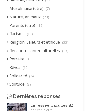
Maladie, handicap
(23)
Musulman.e (être)
(7)
Nature, animaux
(23)
Parents (être)
(19)
Racisme
(10)
Religion, valeurs et éthique
(33)
Rencontres interculturelles
(13)
Retraite
(4)
Rêves
(12)
Solidarité
(24)
Solitude
(8)
Technologie (évolution)
(24)
Dernières réponses
Vacances
(19)
La fessée (Jacques B.)
Vie quotidienne
(44)
par jean pierre