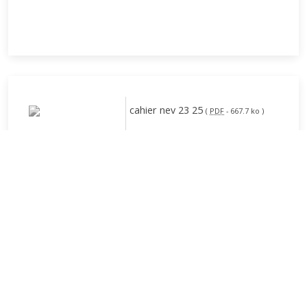
cahier nev 23 25
(
PDF
-
667.7 ko
)
cahier nous ecrivons notre vie
22 23 2
(
PDF
-
758.9 ko
)
recherche
options recherche