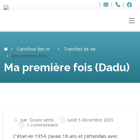
Bur
Adresse
info
..hâthe..
Tel.
Tel.
ag
+32
F
F
e-
mail
:
Carrefour des mémoires
Tranches de vie
Ma première fois (Dadu)
Ma première fois (Dadu)
par
Souris verte
lundi 5 décembre 2005
1 commentaire
C’était en 1954. J’avais 18 ans et j’attendais avec