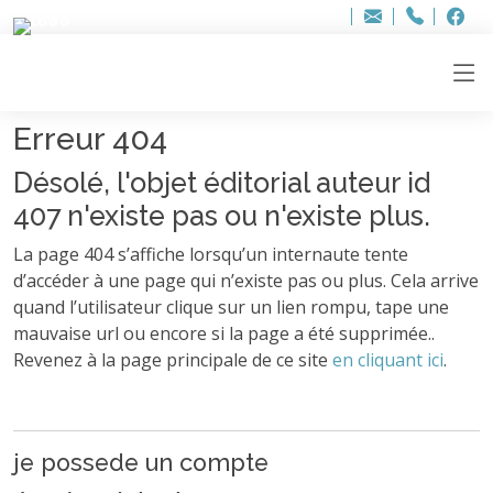
Bur
Adresse
info
..hâthe..
Tel.
Tel.
ag
+32
F
F
e-
mail
:
Erreur 404
Désolé, l'objet éditorial auteur id
407 n'existe pas ou n'existe plus.
La page 404 s’affiche lorsqu’un internaute tente
d’accéder à une page qui n’existe pas ou plus. Cela arrive
quand l’utilisateur clique sur un lien rompu, tape une
mauvaise url ou encore si la page a été supprimée..
Revenez à la page principale de ce site
en cliquant ici
.
je possede un compte