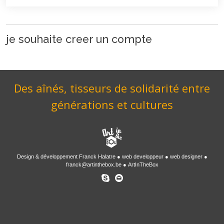
je souhaite creer un compte
Des aînés, tisseurs de solidarité entre
générations et cultures
Design & développement
Franck Halatre
web developpeur
web designer
franck@artinthebox.be
ArtInTheBox