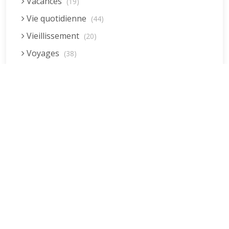
Vacances
(19)
Vie quotidienne
(44)
Vieillissement
(20)
Voyages
(38)
Dernières réponses
La fessée (Jacques B.)
par jean pierre
5 décembre 2022 à 20h04min
Être fille, épouse, mère…et enfin
moi-même ! (Lucienne)
par clodomir
4 novembre 2022 à 18h06min
Mon arrière grand-mère
(Jacqueline)
par clodomir