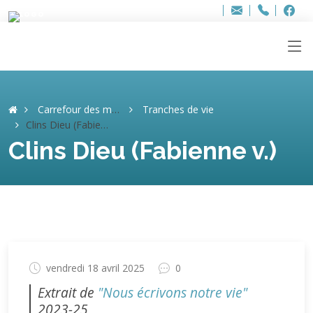
Bur
Adresse
info
..hâthe..
Tel.
Tel.
ag
+32
F
F
e-
mail
:
Carrefour des mémoires
Tranches de vie
Clins Dieu (Fabienne v.)
Clins Dieu (Fabienne v.)
vendredi 18 avril 2025
0
Extrait de
"Nous écrivons notre vie"
2023-25