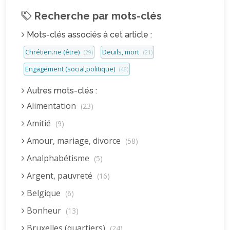
Recherche par mots-clés
Mots-clés associés à cet article :
Chrétien.ne (être)
Deuils, mort
(29)
(21)
Engagement (social,politique)
(46)
Autres mots-clés :
Alimentation
(23)
Amitié
(9)
Amour, mariage, divorce
(58)
Analphabétisme
(5)
Argent, pauvreté
(16)
Belgique
(6)
Bonheur
(13)
Bruxelles (quartiers)
(24)