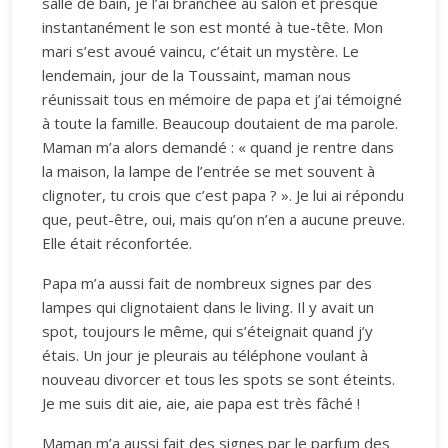
salle de bain, je l’ai branchée au salon et presque
instantanément le son est monté à tue-tête. Mon
mari s’est avoué vaincu, c’était un mystère. Le
lendemain, jour de la Toussaint, maman nous
réunissait tous en mémoire de papa et j’ai témoigné
à toute la famille. Beaucoup doutaient de ma parole.
Maman m’a alors demandé : « quand je rentre dans
la maison, la lampe de l’entrée se met souvent à
clignoter, tu crois que c’est papa ? ». Je lui ai répondu
que, peut-être, oui, mais qu’on n’en a aucune preuve.
Elle était réconfortée.
Papa m’a aussi fait de nombreux signes par des
lampes qui clignotaient dans le living. Il y avait un
spot, toujours le même, qui s’éteignait quand j’y
étais. Un jour je pleurais au téléphone voulant à
nouveau divorcer et tous les spots se sont éteints.
Je me suis dit aie, aie, aie papa est très fâché !
Maman m’a aussi fait des signes par le parfum des