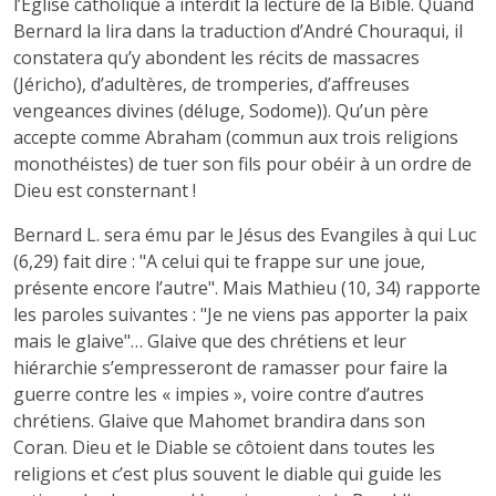
l’Eglise catholique a interdit la lecture de la Bible. Quand
Bernard la lira dans la traduction d’André Chouraqui, il
constatera qu’y abondent les récits de massacres
(Jéricho), d’adultères, de tromperies, d’affreuses
vengeances divines (déluge, Sodome)). Qu’un père
accepte comme Abraham (commun aux trois religions
monothéistes) de tuer son fils pour obéir à un ordre de
Dieu est consternant !
Bernard L. sera ému par le Jésus des Evangiles à qui Luc
(6,29) fait dire : "A celui qui te frappe sur une joue,
présente encore l’autre". Mais Mathieu (10, 34) rapporte
les paroles suivantes : "Je ne viens pas apporter la paix
mais le glaive"… Glaive que des chrétiens et leur
hiérarchie s’empresseront de ramasser pour faire la
guerre contre les « impies », voire contre d’autres
chrétiens. Glaive que Mahomet brandira dans son
Coran. Dieu et le Diable se côtoient dans toutes les
religions et c’est plus souvent le diable qui guide les