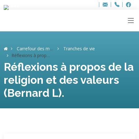
Bur
Adresse
info
..hâthe..
Tel.
Tel.
ag
+32
F
F
e-
mail
:
Carrefour des mémoires
Tranches de vie
Réflexions à propos de la religion et des valeurs (Bernard L).
Réflexions à propos de la
religion et des valeurs
(Bernard L).