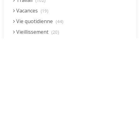
Travail
(102)
Vacances
(19)
Vie quotidienne
(44)
Vieillissement
(20)
Voyages
(38)
Dernières réponses
La fessée (Jacques B.)
par jean pierre
5 décembre 2022 à 20h04min
Être fille, épouse, mère…et enfin
moi-même ! (Lucienne)
par clodomir
4 novembre 2022 à 18h06min
Mon arrière grand-mère
(Jacqueline)