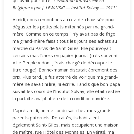
qui avait pour titre "
L’évolution industrielle en
Belgique » par J. LEWINSKI — Institut Solvay — 1911"
.
A midi, nous remontions au rez-de-chaussée pour
déguster les petits plats mitonnés par ma grand-
mère. Comme en ce temps il n’y avait pas de frigo,
ma grand-mère faisait tous les jours ses achats au
marché du Parvis de Saint-Gilles. Elle pourvoyait
certains maraîchers en papier journal (très souvent
« Le Peuple » dont j’étais chargé de découper le
titre rouge). Bonne-maman discutait âprement des
prix. Plus tard, je fus atterré de voir que ma grand-
mère ne savait ni lire, ni écrire. Tandis que bon-papa
suivait les cours de l’Institut Solvay, elle était restée
la parfaite analphabète de la condition ouvrière.
L’après-midi, on me conduisait chez mes grands-
parents paternels. Retraités, ils habitaient
également Saint-Gilles, mais occupaient une maison
de maître, rue Hôtel des Monnaies. En vérité, ma