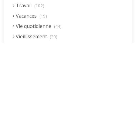
Travail
(102)
Vacances
(19)
Vie quotidienne
(44)
Vieillissement
(20)
Voyages
(38)
Dernières réponses
La fessée (Jacques B.)
par jean pierre
5 décembre 2022 à 20h04min
Être fille, épouse, mère…et enfin
moi-même ! (Lucienne)
par clodomir
4 novembre 2022 à 18h06min
Mon arrière grand-mère