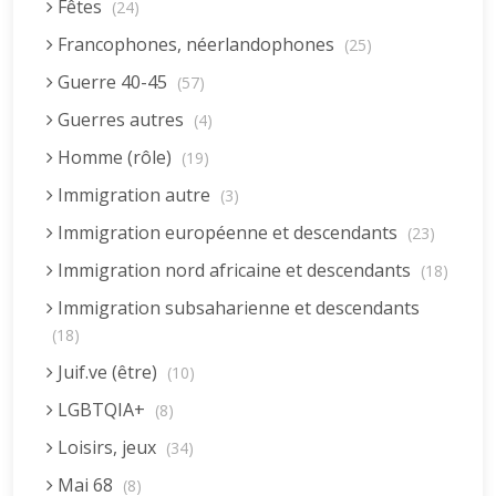
Fêtes
(24)
Francophones, néerlandophones
(25)
Guerre 40-45
(57)
Guerres autres
(4)
Homme (rôle)
(19)
Immigration autre
(3)
Immigration européenne et descendants
(23)
Immigration nord africaine et descendants
(18)
Immigration subsaharienne et descendants
(18)
Juif.ve (être)
(10)
LGBTQIA+
(8)
Loisirs, jeux
(34)
Mai 68
(8)