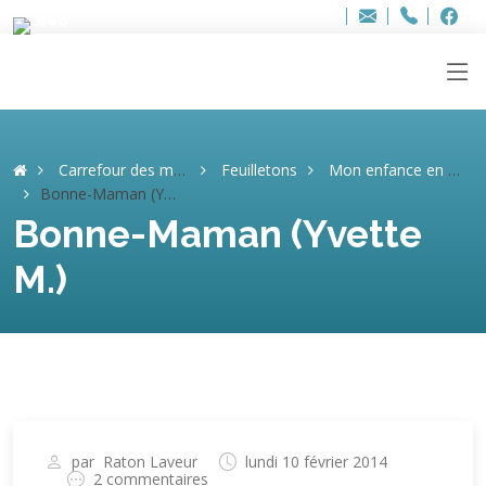
Bur
Adresse
info
..hâthe..
Tel.
Tel.
ag
+32
F
F
e-
mail
:
Carrefour des mémoires
Feuilletons
Mon enfance en Ardennes (Yvette M.)
Bonne-Maman (Yvette M.)
Bonne-Maman (Yvette
M.)
par
Raton Laveur
lundi 10 février 2014
2 commentaires