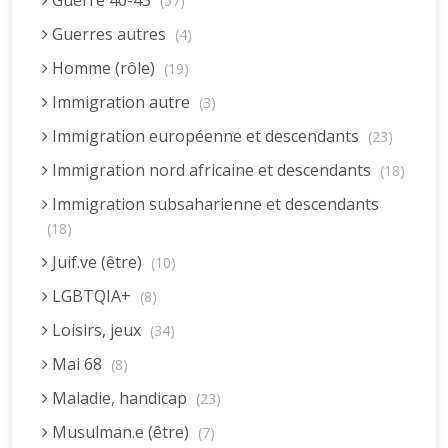
Guerre 40-45
(57)
Guerres autres
(4)
Homme (rôle)
(19)
Immigration autre
(3)
Immigration européenne et descendants
(23)
Immigration nord africaine et descendants
(18)
Immigration subsaharienne et descendants
(18)
Juif.ve (être)
(10)
LGBTQIA+
(8)
Loisirs, jeux
(34)
Mai 68
(8)
Maladie, handicap
(23)
Musulman.e (être)
(7)