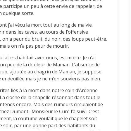
ie participe un peu à cette envie de rappeler, de
n quelque sorte.
t j’ai vécu la mort tout au long de ma vie.
rir dans les caves, au cours de l’offensive
, on a peur du bruit, du noir, des loups peut-être,
 mais on n’a pas peur de mourir.
alors habitait avec nous, est morte. Je n’ai
 un peu de la douleur de Maman. L’absence de
p, ajoutée au chagrin de Maman, je suppose
e endeuillée mais je ne m’en souviens pas bien.
rites liés à la mort dans notre coin d’Ardenne.
La cloche de la chapelle résonnait dans tout le
l’entends encore. Mais des rumeurs circulaient de
chez Dumont . Monsieur le Curé l’a suivi. C’est
ement, la coutume voulait que le chapelet soit
e soir, par une bonne part des habitants du