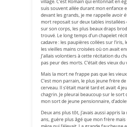
village. C’est Romain qui entonnait en é
suis souvent allée durant mon enfance e
devant les grands, je me rappelle avoir 
mort reposait sur deux tables installées en
sur son corps, les plus beaux draps brodé
trouvé. Le long temps d’un chapelet récit
cadavre : les paupières collées sur l’iris
les vieilles mains croisées où on avait e
J’allais volontiers à cette récitation du ch
pas peur des morts. C’était des vieux du v
Mais la mort ne frappe pas que les vieux.
C’est mon parrain, le plus jeune frère 
cerveau. Il s’était marié tard et avait 4 
chagrin. Je pleurai beaucoup sur le sort
mon sort de jeune pensionnaire, d’adole
Deux ans plus tôt, j’avais aussi appris l
ans, guère plus âgé que mon frère mais qu
mère qui l’élevait. La grande faucheuse e