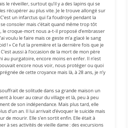
le réveiller, surtout qu’il y a des lapins qui se
t les récupérer au plus vite. Je le trouve allongé sur
. C’est un infarctus qui l’a foudroyé pendant la
r se consoler mais c’était quand même trop tôt
l, le croque-mort nous a-t-il proposé d’embrasser
J’ai voulu le faire mais ce geste m’a glacé le sang
oid ! » Ce fut la première et la dernière fois que je
 C’est aussi à l’occasion de la mort de mon père
 ni au purgatoire, encore moins en enfer. Il n’est
il pouvait encore nous voir, nous protéger ou quoi
mprégnée de cette croyance mais là, à 28 ans, je n’y
souffrait de solitude dans sa grande maison un
ent à louer au cœur du village et là, peu à peu
ement de son indépendance. Mais plus tard, elle
 d’un an. Il lui arrivait d’évoquer le suicide mais
 de mourir. Elle s’en sortit enfin. Elle était à
 à ses activités de vieille dame : des excursions