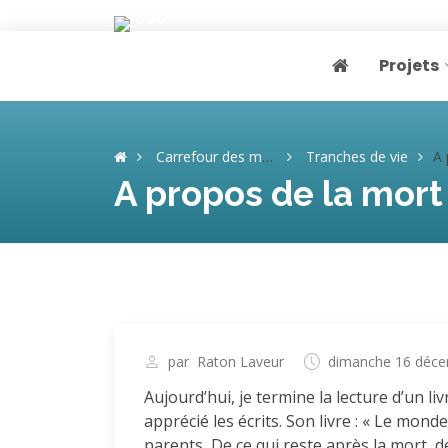
Projets
Page home
Carrefour des mémoires
Tranches de vie
A p
A propos de la mort
par
Raton Laveur
dimanche 16 déc
Aujourd’hui, je termine la lecture d’un li
apprécié les écrits. Son livre : « Le mond
parents, De ce qui reste après la mort, d