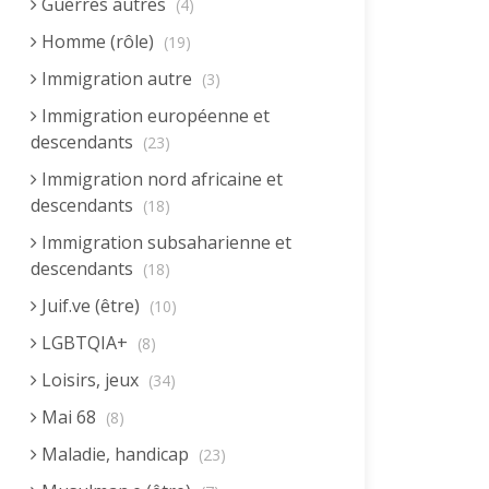
Guerres autres
(4)
Homme (rôle)
(19)
Immigration autre
(3)
Immigration européenne et
descendants
(23)
Immigration nord africaine et
descendants
(18)
Immigration subsaharienne et
descendants
(18)
Juif.ve (être)
(10)
LGBTQIA+
(8)
Loisirs, jeux
(34)
Mai 68
(8)
Maladie, handicap
(23)