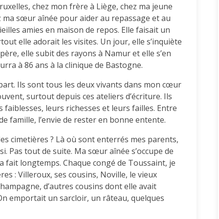
Bruxelles, chez mon frère à Liège, chez ma jeune
chez ma sœur aînée pour aider au repassage et au
ieilles amies en maison de repos. Elle faisait un
rtout elle adorait les visites. Un jour, elle s’inquiète
opère, elle subit des rayons à Namur et elle s’en
ra à 86 ans à la clinique de Bastogne.
art. Ils sont tous les deux vivants dans mon cœur
vent, surtout depuis ces ateliers d’écriture. Ils
 faiblesses, leurs richesses et leurs failles. Entre
de famille, l’envie de rester en bonne entente.
es cimetières ? Là où sont enterrés mes parents,
ssi. Pas tout de suite. Ma sœur aînée s’occupe de
a fait longtemps. Chaque congé de Toussaint, je
es : Villeroux, ses cousins, Noville, le vieux
champagne, d’autres cousins dont elle avait
On emportait un sarcloir, un râteau, quelques