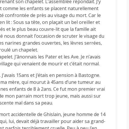
grenant son chapelet. L’assemblée répondait. J’y
t comme les enfants se placent naturellement
été confrontée de près au visage du mort. Car le
 lit : Sous sa tête, on plaçait un bel oreiller et
s et le plus beau couvre-lit que la famille ait
é nous donnait l’occasion de scruter le visage du
, les narines grandes ouvertes, les lèvres serrées,
nroulé un chapelet.
apelet. J’ânonnais les Pater et les Ave. Je n’avais
illage qui venaient de mourir et c’était normal.
 J’avais 15ans et j’étais en pension à Bastogne.
de ma mère, qui mourut à 45ans d’une tumeur au
jeunes enfants de 8 à 2ans. Ce fut mon premier vrai
 de mon parrain mort trop jeune, mais aussi sur
scente mal dans sa peau.
a mort accidentelle de Ghislain, jeune homme de 14
i, lui, devait déjà travailler pour aider sa grand-
st parfois terriblement cruelle. Peu à peu j’en