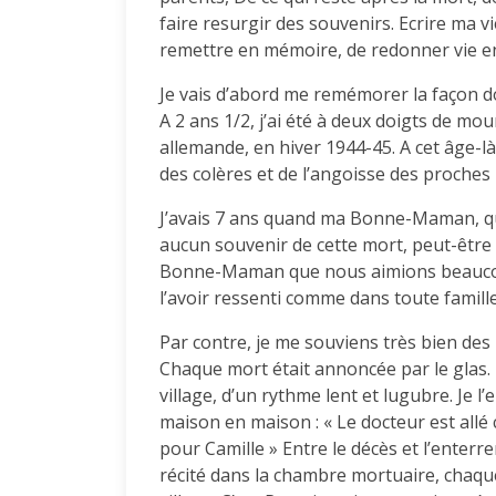
faire resurgir des souvenirs. Ecrire ma v
remettre en mémoire, de redonner vie e
Je vais d’abord me remémorer la façon don
A 2 ans 1/2, j’ai été à deux doigts de mou
allemande, en hiver 1944-45. A cet âge-là
des colères et de l’angoisse des proches
J’avais 7 ans quand ma Bonne-Maman, qui 
aucun souvenir de cette mort, peut-être
Bonne-Maman que nous aimions beaucou
l’avoir ressenti comme dans toute famill
Par contre, je me souviens très bien des 
Chaque mort était annoncée par le glas. 
village, d’un rythme lent et lugubre. Je 
maison en maison : « Le docteur est allé 
pour Camille » Entre le décès et l’enterr
récité dans la chambre mortuaire, chaqu