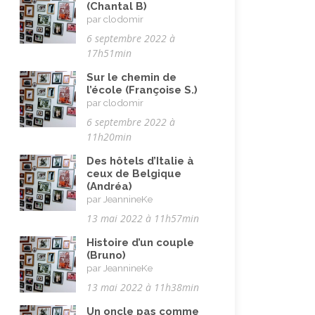
(Chantal B)
par clodomir
6 septembre 2022 à
17h51min
Sur le chemin de
l’école (Françoise S.)
par clodomir
6 septembre 2022 à
11h20min
Des hôtels d’Italie à
ceux de Belgique
(Andréa)
par JeannineKe
13 mai 2022 à 11h57min
Histoire d’un couple
(Bruno)
par JeannineKe
13 mai 2022 à 11h38min
Un oncle pas comme