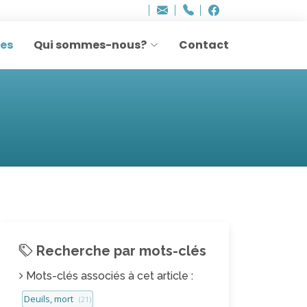
Bureau - Sylvie Ler
Adresse
info
..hâthe..
Tel.
Tel.
agesettransmissio
+32 (0)2 514 45 61
Facebook
Facebook
e-
mail
res
Qui sommes-nous?
Contact
:
Recherche par mots-clés
Mots-clés associés à cet article :
Deuils, mort
(21)