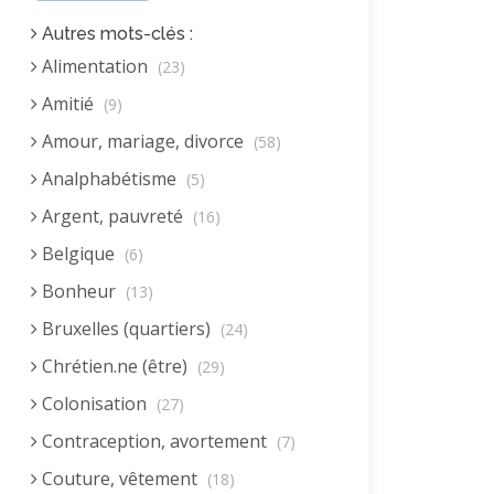
Autres mots-clés :
Alimentation
(23)
Amitié
(9)
Amour, mariage, divorce
(58)
Analphabétisme
(5)
Argent, pauvreté
(16)
Belgique
(6)
Bonheur
(13)
Bruxelles (quartiers)
(24)
Chrétien.ne (être)
(29)
Colonisation
(27)
Contraception, avortement
(7)
Couture, vêtement
(18)