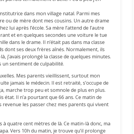
nstitutrice dans mon village natal. Parmi mes
 père ou de mère dont mes cousins. Un autre drame
hez lui après l’école. Sa mère l’attend de l’autre
ourant et en quelques secondes une voiture le tue
ille dans le drame. Il n’était pas dans ma classe
ands dont ses deux frères aînés. Normalement, ils
-là, j’avais prolongé la classe de quelques minutes.
s un sentiment de culpabilité.
uxelles. Mes parents vieillissent, surtout mon
te jamais le médecin. Il est retraité, s’occupe de
ça, marche trop peu et somnole de plus en plus.
 état. Il n’a pourtant que 66 ans. Ce matin de
suis revenue les passer chez mes parents qui vivent
s à quatre cent mètres de là. Ce matin-là donc, ma
Papa. Vers 10h du matin, je trouve qu’il prolonge