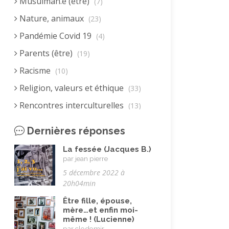
Musulman.e (être)
(7)
Nature, animaux
(23)
Pandémie Covid 19
(4)
Parents (être)
(19)
Racisme
(10)
Religion, valeurs et éthique
(33)
Rencontres interculturelles
(13)
Retraite
(4)
Dernières réponses
Rêves
(12)
La fessée (Jacques B.)
Solidarité
(24)
par jean pierre
5 décembre 2022 à
Solitude
(8)
20h04min
Technologie (évolution)
(24)
Être fille, épouse,
Travail
(102)
mère…et enfin moi-
même ! (Lucienne)
Vacances
(19)
par clodomir