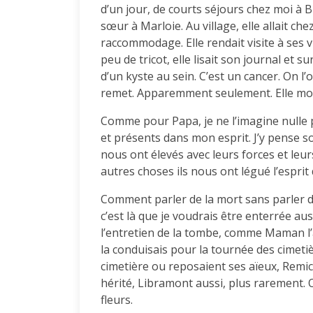
d’un jour, de courts séjours chez moi à 
sœur à Marloie. Au village, elle allait 
raccommodage. Elle rendait visite à ses v
peu de tricot, elle lisait son journal et su
d’un kyste au sein. C’est un cancer. On l’
remet. Apparemment seulement. Elle mour
Comme pour Papa, je ne l’imagine nulle p
et présents dans mon esprit. J’y pense sou
nous ont élevés avec leurs forces et leurs
autres choses ils nous ont légué l’esprit 
Comment parler de la mort sans parler d
c’est là que je voudrais être enterrée au
l’entretien de la tombe, comme Maman l’
la conduisais pour la tournée des cimetièr
cimetière ou reposaient ses aïeux, Remi
hérité, Libramont aussi, plus rarement. 
fleurs.