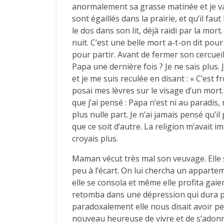
anormalement sa grasse matinée et je vais 
sont égaillés dans la prairie, et qu’il fau
le dos dans son lit, déjà raidi par la mort
nuit. C’est une belle mort a-t-on dit pou
pour partir. Avant de fermer son cercuei
Papa une dernière fois ? Je ne sais plus. 
et je me suis reculée en disant : « C’est fr
posai mes lèvres sur le visage d’un mort.
que j’ai pensé : Papa n’est ni au paradis,
plus nulle part. Je n’ai jamais pensé qu’
que ce soit d’autre. La religion m’avait i
croyais plus.
Maman vécut très mal son veuvage. Elle 
peu à l’écart. On lui chercha un appartem
elle se consola et même elle profita gai
retomba dans une dépression qui dura plus
paradoxalement elle nous disait avoir peur
nouveau heureuse de vivre et de s’adonner