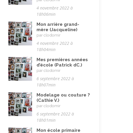
4 novembre 2022 à
Vie quotidienne
(44)
18h06min
Vieillissement
(20)
Mon arrière grand-
Voyages
(38)
mère (Jacqueline)
par clodomir
4 novembre 2022 à
18h04min
Mes premières années
d’école (Patrick dC.)
par clodomir
6 septembre 2022 à
18h07min
Modelage ou couture ?
(Cathie V.)
par clodomir
6 septembre 2022 à
18h01min
Mon école primaire