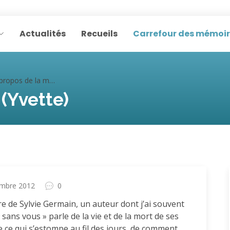
Actualités
Recueils
Carrefour des mémoi
ropos de la mort (Yvette)
 (Yvette)
embre 2012
0
vre de Sylvie Germain, un auteur dont j’ai souvent
e sans vous » parle de la vie et de la mort de ses
e ce qui s’estompe au fil des jours, de comment