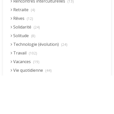
Rencontres interculturelles
(13)
Retraite
(4)
Rêves
(12)
Solidarité
(24)
Solitude
(8)
Technologie (évolution)
(24)
Travail
(102)
Vacances
(19)
Vie quotidienne
(44)
Vieillissement
(20)
Voyages
(38)
Dernières réponses
La fessée (Jacques B.)