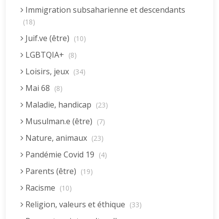
Immigration subsaharienne et descendants
(18)
Juif.ve (être)
(10)
LGBTQIA+
(8)
Loisirs, jeux
(34)
Mai 68
(8)
Maladie, handicap
(23)
Musulman.e (être)
(7)
Nature, animaux
(23)
Pandémie Covid 19
(4)
Parents (être)
(19)
Racisme
(10)
Religion, valeurs et éthique
(33)