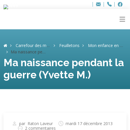
Bur
Adresse
info
..hâthe..
Tel.
Tel.
ag
+32
F
F
e-
mail
:
Carrefour des mémoires
Feuilletons
Mon enfance en Ardennes (Yvette M.)
Ma naissance pendant la guerre (Yvette M.)
Ma naissance pendant la
guerre (Yvette M.)
par
Raton Laveur
mardi 17 décembre 2013
2 commentaires