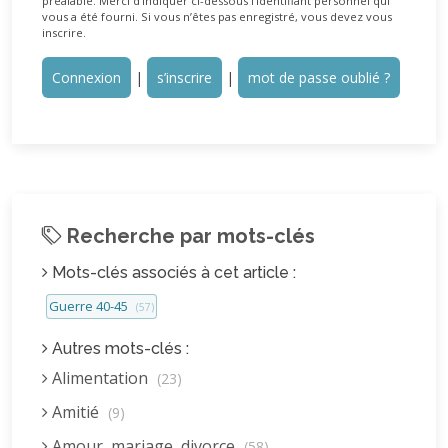
préalable. Merci d’indiquer ci-dessous l’identifiant personnel qui
vous a été fourni. Si vous n’êtes pas enregistré, vous devez vous
inscrire.
Connexion
|
s’inscrire
|
mot de passe oublié ?
Recherche par mots-clés
Mots-clés associés à cet article :
Guerre 40-45
(57)
Autres mots-clés :
Alimentation
(23)
Amitié
(9)
Amour, mariage, divorce
(58)