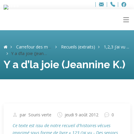
Bur
Adresse
info
..hâthe..
Tel.
Tel.
ag
+32
F
F
e-
mail
:
Carrefour des mémoires
Recueils (extraits)
1,2,3 j’ai vu ...
Y a d’la joie (Jeannine K.)
Y a d’la joie (Jeannine K.)
par
Souris verte
jeudi 9 août 2012
0
Ce texte est issu de notre recueil d’histoires vécues
imprimé sous forme de livre « 123 j’ai vu - Des seniors