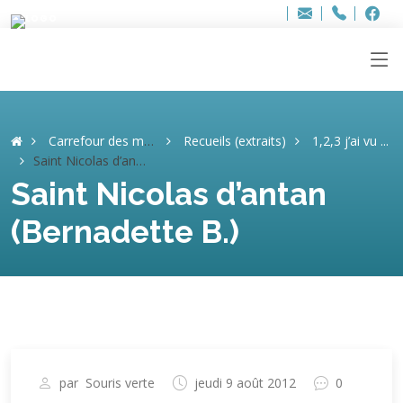
Bur
Adresse
info
..hâthe..
Tel.
Tel.
ag
+32
F
F
e-
mail
:
Carrefour des mémoires
Recueils (extraits)
1,2,3 j’ai vu ...
Saint Nicolas d’antan (Bernadette B.)
Saint Nicolas d’antan
(Bernadette B.)
par
Souris verte
jeudi 9 août 2012
0