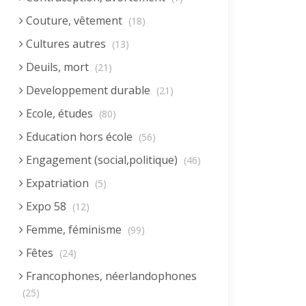
Couture, vêtement
(18)
Cultures autres
(13)
Deuils, mort
(21)
Developpement durable
(21)
Ecole, études
(80)
Education hors école
(56)
Engagement (social,politique)
(46)
Expatriation
(5)
Expo 58
(12)
Femme, féminisme
(99)
Fêtes
(24)
Francophones, néerlandophones
(25)