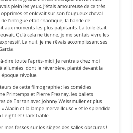
vais plein les yeux. J’étais amoureuse de ce très
s opprimés et enlevait sur son fougueux cheval
 de l’intrigue était chaotique, la bande de
ait aux moments les plus palpitants. La toile était
euvait. Qu’à cela ne tienne, je me sentais vivre les
expressif. La nuit, je me rêvais accomplissant ses
Garcia.
à-dire toute l’après-midi. Je rentrais chez moi
jà allumées, dont le réverbère, planté devant la
e époque révolue.
acteurs de cette filmographie : les comédies
e Printemps et Pierre Fresnay, les ballets
ures de Tarzan avec Johnny Weissmuller et plus
« Aladin et la lampe merveilleuse » et le splendide
 Leight et Clark Gable.
 mes fesses sur les sièges des salles obscures !