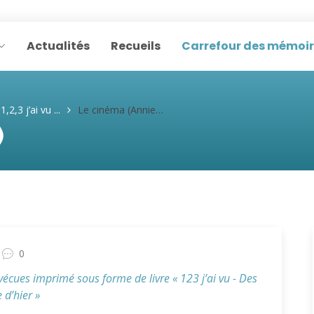
Actualités
Recueils
Carrefour des mémoi
1,2,3 j’ai vu ...
Le cinéma (Annie B.)
)
0
s vécues imprimé sous forme de livre « 123 j’ai vu - Des
 d’hier »