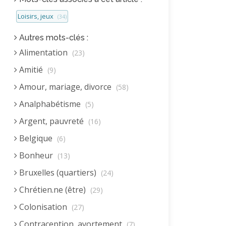
Loisirs, jeux
(34)
Autres mots-clés :
Alimentation
(23)
Amitié
(9)
Amour, mariage, divorce
(58)
Analphabétisme
(5)
Argent, pauvreté
(16)
Belgique
(6)
Bonheur
(13)
Bruxelles (quartiers)
(24)
Chrétien.ne (être)
(29)
Colonisation
(27)
Contraception, avortement
(7)