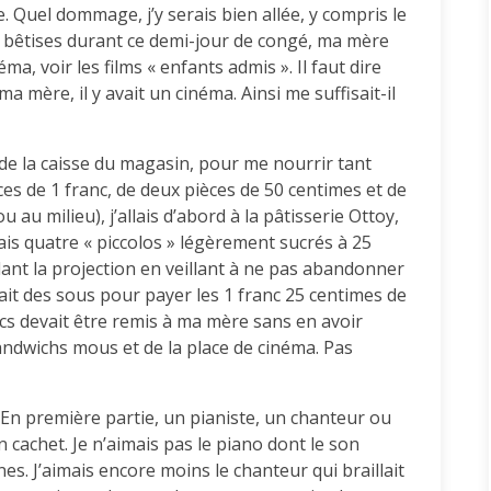
e. Quel dommage, j’y serais bien allée, y compris le
 bêtises durant ce demi-jour de congé, ma mère
, voir les films « enfants admis ». Il faut dire
 mère, il y avait un cinéma. Ainsi me suffisait-il
de la caisse du magasin, pour me nourrir tant
èces de 1 franc, de deux pièces de 50 centimes et de
 au milieu), j’allais d’abord à la pâtisserie Ottoy,
is quatre « piccolos » légèrement sucrés à 25
dant la projection en veillant à ne pas abandonner
ait des sous pour payer les 1 franc 25 centimes de
ancs devait être remis à ma mère sans en avoir
andwichs mous et de la place de cinéma. Pas
s. En première partie, un pianiste, un chanteur ou
cachet. Je n’aimais pas le piano dont le son
es. J’aimais encore moins le chanteur qui braillait