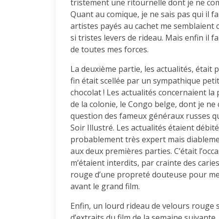
tristement une ritournelle dont je ne co
Quant au comique, je ne sais pas qui il fa
artistes payés au cachet me semblaient 
si tristes levers de rideau. Mais enfin il f
de toutes mes forces.
La deuxième partie, les actualités, était
fin était scellée par un sympathique petit
chocolat ! Les actualités concernaient l
de la colonie, le Congo belge, dont je ne
question des fameux généraux russes que
Soir Illustré. Les actualités étaient débi
probablement très expert mais diableme
aux deux premières parties. C’était l’oc
m’étaient interdits, par crainte des carie
rouge d’une propreté douteuse pour me r
avant le grand film.
Enfin, un lourd rideau de velours rouge s’
d’extraits du film de la semaine suivant