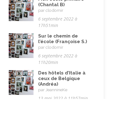
Travail
(102)
(Chantal B)
par clodomir
Vacances
(19)
6 septembre 2022 à
Vie quotidienne
(44)
17h51min
Vieillissement
(20)
Sur le chemin de
l’école (Françoise S.)
Voyages
(38)
par clodomir
6 septembre 2022 à
11h20min
Des hôtels d’Italie à
ceux de Belgique
(Andréa)
par JeannineKe
13 mai 2022 à 11h57min
Histoire d’un couple
(Bruno)
par JeannineKe
13 mai 2022 à 11h38min