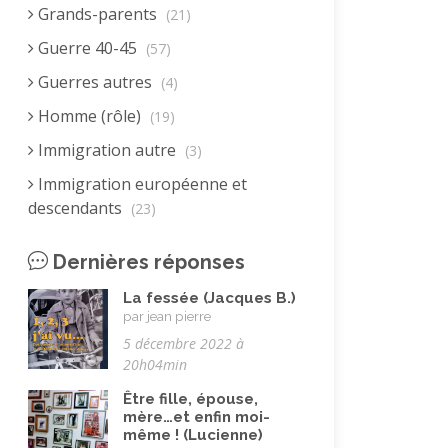
Grands-parents
(21)
Guerre 40-45
(57)
Guerres autres
(4)
Homme (rôle)
(19)
Immigration autre
(3)
Immigration européenne et
descendants
(23)
Immigration nord africaine et
Dernières réponses
descendants
(18)
La fessée (Jacques B.)
Immigration subsaharienne et
par jean pierre
descendants
(18)
5 décembre 2022 à
Juif.ve (être)
(10)
20h04min
LGBTQIA+
(8)
Être fille, épouse,
mère…et enfin moi-
Mai 68
(8)
même ! (Lucienne)