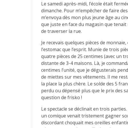
Le samedi après-midi, l’école était fermé
dimanche. Pour m’empêcher de faire des
m’envoya dès mon plus jeune âge au cinéma
que juste en face du magasin que tenait ma
de traverser la rue.
Je recevais quelques pièces de monnaie, 
l’estomac que l’esprit. Munie de trois pi
quatre pièces de 25 centimes (avec un trou
distante de 3-4 maisons. Là, je commanda
centimes l’unité, que je dégusterais pen
de miettes sur mes vêtements. Il me rest
la place la plus chère. Le solde des 5 fr
perdu ou dépensé plus que le prix des s
question de frisko !
Le spectacle se déclinait en trois partie
un comique venait tristement gagner son 
discordant choquait mes oreilles enfantin