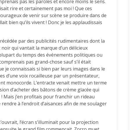
mprenais pas les paroles et encore moins le sens.
isait rire et certainement pas moi ! Que ces
courageux de venir sur scène se produire dans de
allait bien qu’ils vivent ! Donc je les applaudissais
 précédée par des publicités rudimentaires dont la
 noir qui vantait la marque d’un délicieux
a plupart du temps des événements politiques ou
 comprenais pas grand-chose sauf s’il était
 je connaissais si bien par leurs images dans le
tées d’une voix rocailleuse par un présentateur,
nt monocorde. L’entracte venait mettre un terme
casion d’acheter des bâtons de crème glacée qui
s ! Mais j’en profitais pour franchir un rideau
endre à l’endroit d’aisances afin de me soulager
ouvrait, l’écran s’illuminait pour la projection
e, ensuite le grand film commençait. Zorro muet