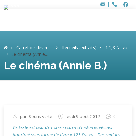
Bur
Adresse
info
..hâthe..
Tel.
Tel.
ag
+32
F
F
e-
mail
:
Carrefour des mémoires
Recueils (extraits)
1,2,3 j’ai vu ...
Le cinéma (Annie B.)
Le cinéma (Annie B.)
par
Souris verte
jeudi 9 août 2012
0
Ce texte est issu de notre recueil d’histoires vécues
imprimé sous forme de livre « 123 j’ai vu - Des seniors