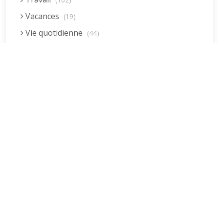
Vacances
(19)
Vie quotidienne
(44)
Vieillissement
(20)
Voyages
(38)
Dernières réponses
La fessée (Jacques B.)
par jean pierre
5 décembre 2022 à 20h04min
Être fille, épouse, mère…et enfin
moi-même ! (Lucienne)
par clodomir
4 novembre 2022 à 18h06min
Mon arrière grand-mère
(Jacqueline)