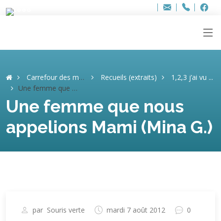
Bur
Adresse
info
..hâthe..
Tel.
Tel.
ag
+32
F
F
e-
mail
:
Carrefour des mémoires
Recueils (extraits)
1,2,3 j’ai vu ...
Une femme que nous appelions Mami (Mina G.)
Une femme que nous
appelions Mami (Mina G.)
par
Souris verte
mardi 7 août 2012
0