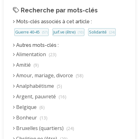
Recherche par mots-clés
Mots-clés associés à cet article :
Guerre 40-45
Juif.ve (être)
Solidarité
(57)
(10)
(24)
Autres mots-clés :
Alimentation
(23)
Amitié
(9)
Amour, mariage, divorce
(58)
Analphabétisme
(5)
Argent, pauvreté
(16)
Belgique
(6)
Bonheur
(13)
Bruxelles (quartiers)
(24)
Chrétien.ne (être)
(29)