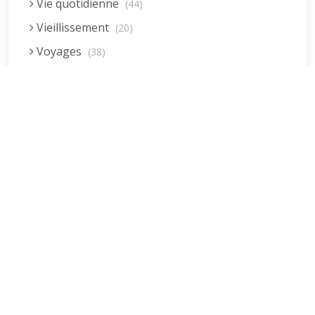
Vie quotidienne
(44)
Vieillissement
(20)
Voyages
(38)
Dernières réponses
La fessée (Jacques B.)
par jean pierre
5 décembre 2022 à 20h04min
Être fille, épouse, mère…et enfin
moi-même ! (Lucienne)
par clodomir
4 novembre 2022 à 18h06min
Mon arrière grand-mère
(Jacqueline)
par clodomir
4 novembre 2022 à 18h04min