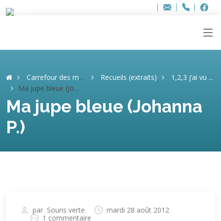
Bur
Adresse
info
..hâthe..
Tel.
Tel.
ag
+32
F
F
e-
mail
:
Carrefour des mémoires
Recueils (extraits)
1,2,3 j’ai vu ...
Ma jupe bleue (Johanna P.)
Ma jupe bleue (Johanna
P.)
par
Souris verte
mardi 28 août 2012
1 commentaire