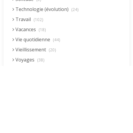
Technologie (évolution)
(24)
Travail
(102)
Vacances
(18)
Vie quotidienne
(44)
Vieillissement
(20)
Voyages
(38)
Dernières réponses
La fessée (Jacques B.)
par jean pierre
5 décembre 2022 à 20h04min
Être fille, épouse, mère…et enfin
moi-même ! (Lucienne)
par clodomir