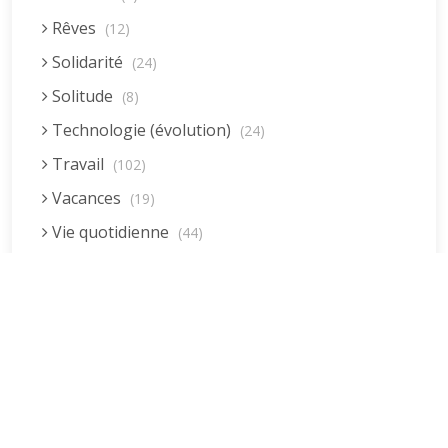
Rêves
(12)
Solidarité
(24)
Solitude
(8)
Technologie (évolution)
(24)
Travail
(102)
Vacances
(19)
Vie quotidienne
(44)
Vieillissement
(20)
Dernières réponses
Voyages
(38)
La fessée (Jacques B.)
par jean pierre
5 décembre 2022 à 20h04min
Être fille, épouse, mère…et enfin
moi-même ! (Lucienne)