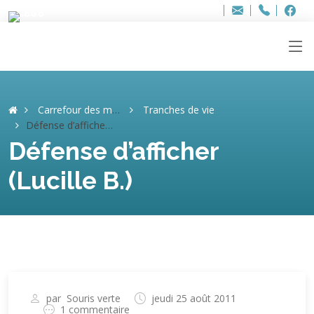
Bur
Adresse
info
..hâthe..
Tel.
Tel.
ag
+32
F
F
e-
mail
:
Carrefour des mémoires
Tranches de vie
Défense d’afficher (Lucille B.)
Défense d’afficher
(Lucille B.)
par
Souris verte
jeudi 25 août 2011
1 commentaire